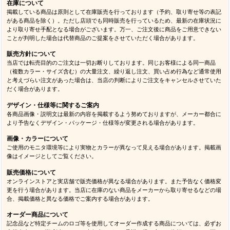
在庫について
掲載している商品は原則として在庫販売を行っております（予約、取り寄せ等の表記
がある商品を除く）。ただし店頭でも同時販売を行っているため、最新の在庫状況に
より取り寄せ手配となる場合がございます。万一、ご注文後に商品をご用意できない
ことが判明した場合は代替商品のご提案をさせていただく場合があります。
販売方針について
当店では転売目的のご注文は一切お断りしております。同じお客様による同一商品
（複数カラー・サイズ含む）の大量注文、繰り返し注文、買い占め行為など通常使用
と考えづらい注文があった場合は、当店の判断によりご注文をキャンセルさせていた
だく場合があります。
デザイン・仕様等に関するご案内
各商品画像・説明文は最新の内容を掲載するよう努めておりますが、メーカー都合に
より予告なくデザイン・パッケージ・仕様等が変更される場合があります。
画像・カラーについて
ご使用のモニタ環境等により実物とカラーが異なって見える場合があります。掲載画
像はイメージとしてご覧ください。
販売価格について
オンラインストアと実店舗で販売価格が異なる場合があります。また予告なく価格変
更を行う場合があります。当店に在庫のない商品をメーカーから取り寄せるなどの場
合、掲載価格と異なる価格でご案内する場合があります。
オーダー商品について
記念品など特定チームのロゴ等を使用してオーダー作成する商品については、必ずお