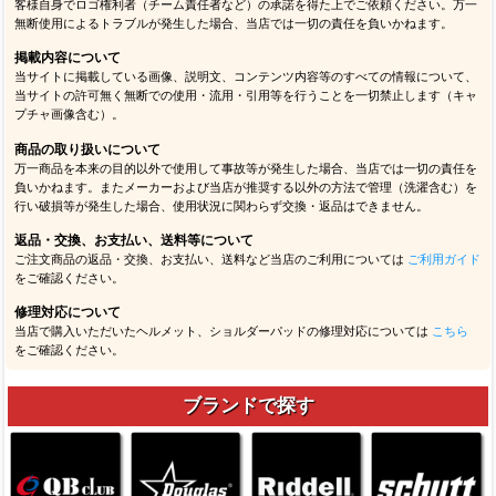
客様自身でロゴ権利者（チーム責任者など）の承諾を得た上でご依頼ください。万一
無断使用によるトラブルが発生した場合、当店では一切の責任を負いかねます。
掲載内容について
当サイトに掲載している画像、説明文、コンテンツ内容等のすべての情報について、
当サイトの許可無く無断での使用・流用・引用等を行うことを一切禁止します（キャ
プチャ画像含む）。
商品の取り扱いについて
万一商品を本来の目的以外で使用して事故等が発生した場合、当店では一切の責任を
負いかねます。またメーカーおよび当店が推奨する以外の方法で管理（洗濯含む）を
行い破損等が発生した場合、使用状況に関わらず交換・返品はできません。
返品・交換、お支払い、送料等について
ご注文商品の返品・交換、お支払い、送料など当店のご利用については
ご利用ガイド
をご確認ください。
修理対応について
当店で購入いただいたヘルメット、ショルダーパッドの修理対応については
こちら
をご確認ください。
ブランドで探す