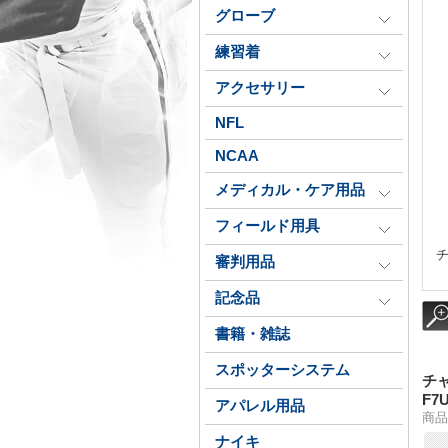
グローブ
練習着
アクセサリー
NFL
NCAA
メディカル・ケア用品
フィールド用具
チ
審判用品
記念品
書籍・雑誌
スポッターシステム
チ
F7
アパレル用品
商品番
ナイキ