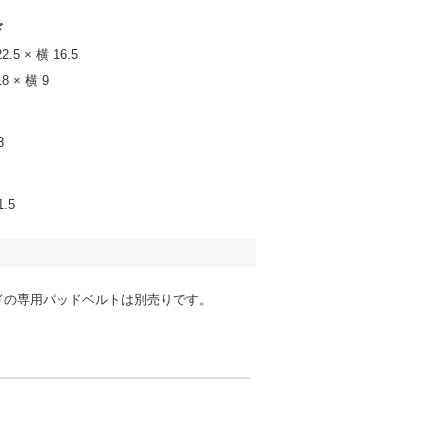
ド
5 × 横 16.5
 × 横 9
3
1.5
ドの専用パッドベルトは別売りです。