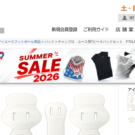
土・
P
>
ユースフットボール用品
>
パッド
> チャンプロ ユース用7ピースパッドセット F7UL
ア