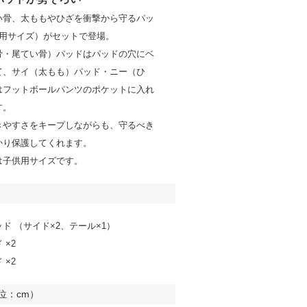
い骨、太ももやひざを衝撃から守るパッ
供用サイズ）がセットで登場。
骨・尾てい骨）パッドはパッドの穴にベ
て、サイ（太もも）パッド・ニー（ひ
はフットボールパンツのポケットに入れ
す。
きやすさをキープしながらも、守るべき
かり保護してくれます。
は子供用サイズです。
ド （サイド×2、テール×1）
 ×2
 ×2
位：cm）