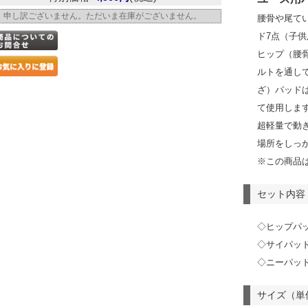
申し訳ございません。ただいま在庫がございません。
腰骨や尾て
ド7点（子
ヒップ（腰
ルトを通し
ざ）パッド
て使用しま
超軽量で動
場所をしっ
※この商品
セット内容
◇ヒップパッ
◇サイパッド
◇ニーパッド
サイズ（単