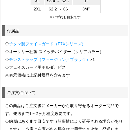
XL
58.4 ～ 62.2
1"
2XL
62.2 ～ 66
3/4"
※いずれも目安です
付属品
◇
チタン製フェイスガード（F7Xシリーズ）
◇オークリー社製 スイッチバイザー（クリアカラー）
◇
チンストラップ（フュージョン／ブラック）
×1
◇フェイスガード用ホルダ、ビス
※表示価格は上記付属品を含みます
ご注文について
この商品はご注文後にメーカーから取り寄せるオーダー商品で
す。発送まで1～2ヶ月程度必要です。
◇納期はあくまで目安です（諸事情により延長される場合があり
ます）。当店に在庫がある場合はご用意でき次第、発送しま