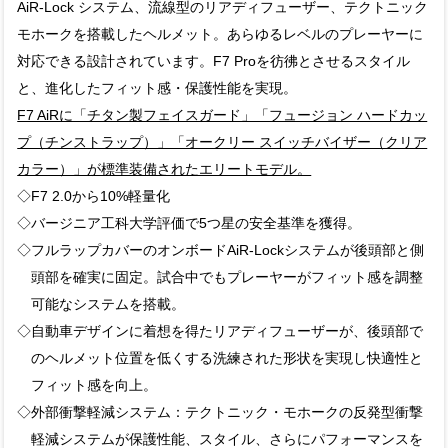
AiR-Lock システム、流線型のリアディフューザー、テクトニック
モホークを搭載したヘルメット。あらゆるレベルのプレーヤーに
対応できる設計されています。F7 Proを彷彿とさせるスタイル
と、進化したフィット感・保護性能を実現。
F7 AiRに「チタン製フェイスガード」「フュージョン ハードカッ
プ（チンストラップ）」「オークリー スイッチバイザー（クリア
カラー）」が標準装備されたエリートモデル。
◇F7 2.0から10%軽量化
◇バージニア工科大学評価で5つ星の安全基準を獲得。
◇フルラップカバーのオンボードAiR-Lockシステムが後頭部と側
頭部を確実に固定。試合中でもプレーヤーがフィット感を調整
可能なシステムを搭載。
◇自動車デザインに着想を得たリアディフューザーが、後頭部で
のヘルメット位置を低くする洗練された形状を実現し快適性と
フィット感を向上。
◇外部衝撃軽減システム：テクトニック・モホークの反発型衝撃
軽減システムが保護性能、スタイル、さらにパフォーマンスを