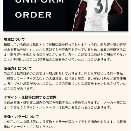
在庫について
掲載している商品は原則として在庫販売を行っております（予約、取り寄せ等の表記
がある商品を除く）。ただし店頭でも同時販売を行っているため、最新の在庫状況に
より取り寄せ手配となる場合がございます。万一、ご注文後に商品をご用意できない
ことが判明した場合は代替商品のご提案をさせていただく場合があります。
販売方針について
当店では転売目的のご注文は一切お断りしております。同じお客様による同一商品
（複数カラー・サイズ含む）の大量注文、繰り返し注文、買い占め行為など通常使用
と考えづらい注文があった場合は、当店の判断によりご注文をキャンセルさせていた
だく場合があります。
デザイン・仕様等に関するご案内
各商品画像・説明文は最新の内容を掲載するよう努めておりますが、メーカー都合に
より予告なくデザイン・パッケージ・仕様等が変更される場合があります。
画像・カラーについて
ご使用のモニタ環境等により実物とカラーが異なって見える場合があります。掲載画
像はイメージとしてご覧ください。