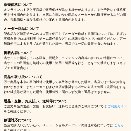
販売価格について
オンラインストアと実店舗で販売価格が異なる場合があります。また予告なく価格変
更を行う場合があります。当店に在庫のない商品をメーカーから取り寄せるなどの場
合、掲載価格と異なる価格でご案内する場合があります。
オーダー商品について
記念品など特定チームのロゴ等を使用してオーダー作成する商品については、必ずお
客様自身でロゴ権利者（チーム責任者など）の承諾を得た上でご依頼ください。万一
無断使用によるトラブルが発生した場合、当店では一切の責任を負いかねます。
掲載内容について
当サイトに掲載している画像、説明文、コンテンツ内容等のすべての情報について、
当サイトの許可無く無断での使用・流用・引用等を行うことを一切禁止します（キャ
プチャ画像含む）。
商品の取り扱いについて
万一商品を本来の目的以外で使用して事故等が発生した場合、当店では一切の責任を
負いかねます。またメーカーおよび当店が推奨する以外の方法で管理（洗濯含む）を
行い破損等が発生した場合、使用状況に関わらず交換・返品はできません。
返品・交換、お支払い、送料等について
ご注文商品の返品・交換、お支払い、送料など当店のご利用については
ご利用ガイド
をご確認ください。
修理対応について
当店で購入いただいたヘルメット、ショルダーパッドの修理対応については
こちら
をご確認ください。