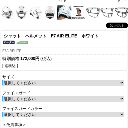
イト
ド：F7
シャット ヘルメット F7 AiR ELITE ホワイト
F7AiRELITE
特別価格
172,000円
(税込)
[ 送料込 ]
サイズ
フェイスガード
フェイスガードカラー
＜免責事項＞