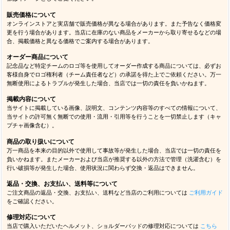
販売価格について
オンラインストアと実店舗で販売価格が異なる場合があります。また予告なく価格変
更を行う場合があります。当店に在庫のない商品をメーカーから取り寄せるなどの場
合、掲載価格と異なる価格でご案内する場合があります。
オーダー商品について
記念品など特定チームのロゴ等を使用してオーダー作成する商品については、必ずお
客様自身でロゴ権利者（チーム責任者など）の承諾を得た上でご依頼ください。万一
無断使用によるトラブルが発生した場合、当店では一切の責任を負いかねます。
掲載内容について
当サイトに掲載している画像、説明文、コンテンツ内容等のすべての情報について、
当サイトの許可無く無断での使用・流用・引用等を行うことを一切禁止します（キャ
プチャ画像含む）。
商品の取り扱いについて
万一商品を本来の目的以外で使用して事故等が発生した場合、当店では一切の責任を
負いかねます。またメーカーおよび当店が推奨する以外の方法で管理（洗濯含む）を
行い破損等が発生した場合、使用状況に関わらず交換・返品はできません。
返品・交換、お支払い、送料等について
ご注文商品の返品・交換、お支払い、送料など当店のご利用については
ご利用ガイド
をご確認ください。
修理対応について
当店で購入いただいたヘルメット、ショルダーパッドの修理対応については
こちら