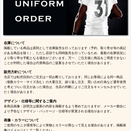
在庫について
掲載している商品は原則として在庫販売を行っております（予約、取り寄せ等の表記
がある商品を除く）。ただし店頭でも同時販売を行っているため、最新の在庫状況に
より取り寄せ手配となる場合がございます。万一、ご注文後に商品をご用意できない
ことが判明した場合は代替商品のご提案をさせていただく場合があります。
販売方針について
当店では転売目的のご注文は一切お断りしております。同じお客様による同一商品
（複数カラー・サイズ含む）の大量注文、繰り返し注文、買い占め行為など通常使用
と考えづらい注文があった場合は、当店の判断によりご注文をキャンセルさせていた
だく場合があります。
デザイン・仕様等に関するご案内
各商品画像・説明文は最新の内容を掲載するよう努めておりますが、メーカー都合に
より予告なくデザイン・パッケージ・仕様等が変更される場合があります。
画像・カラーについて
ご使用のモニタ環境等により実物とカラーが異なって見える場合があります。掲載画
像はイメージとしてご覧ください。