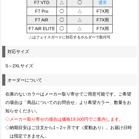
F7 VTD
△
◯
通常
F7 Pro
◯
△
F7X用
F7 AiR
◯
△
F7X用
F7 AiR ELITE
◯
△
F7X用
△はフェイスガードに対応するホルダーで取付可
対応サイズ
S～2XLサイズ
オーダーについて
在庫のないカラーはメーカー取り寄せでご用意可能です。ご希望
の場合は「商品についてのお問合せ」より希望カラー、数量をお
知らせください。
◇メーカー取り寄せの場合は価格19,500円でご案内します。
◇納期目安はご注文から1～2ヶ月です（変動あり）。お届け日時
は指定できません。