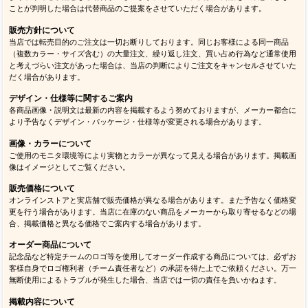
ことが判明した場合は代替商品のご提案をさせていただく場合があります。
販売方針について
当店では転売目的のご注文は一切お断りしております。同じお客様による同一商品
（複数カラー・サイズ含む）の大量注文、繰り返し注文、買い占め行為など通常使用
と考えづらい注文があった場合は、当店の判断によりご注文をキャンセルさせていた
だく場合があります。
デザイン・仕様等に関するご案内
各商品画像・説明文は最新の内容を掲載するよう努めておりますが、メーカー都合に
より予告なくデザイン・パッケージ・仕様等が変更される場合があります。
画像・カラーについて
ご使用のモニタ環境等により実物とカラーが異なって見える場合があります。掲載画
像はイメージとしてご覧ください。
販売価格について
オンラインストアと実店舗で販売価格が異なる場合があります。また予告なく価格変
更を行う場合があります。当店に在庫のない商品をメーカーから取り寄せるなどの場
合、掲載価格と異なる価格でご案内する場合があります。
オーダー商品について
記念品など特定チームのロゴ等を使用してオーダー作成する商品については、必ずお
客様自身でロゴ権利者（チーム責任者など）の承諾を得た上でご依頼ください。万一
無断使用によるトラブルが発生した場合、当店では一切の責任を負いかねます。
掲載内容について