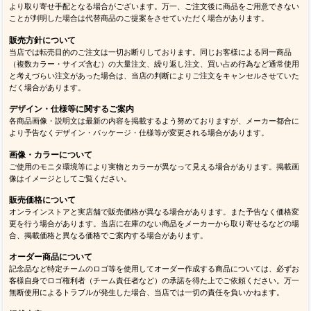
より取り寄せ手配となる場合がございます。万一、ご注文後に商品をご用意できない
ことが判明した場合は代替商品のご提案をさせていただく場合があります。
販売方針について
当店では転売目的のご注文は一切お断りしております。同じお客様による同一商品
（複数カラー・サイズ含む）の大量注文、繰り返し注文、買い占め行為など通常使用
と考えづらい注文があった場合は、当店の判断によりご注文をキャンセルさせていた
だく場合があります。
デザイン・仕様等に関するご案内
各商品画像・説明文は最新の内容を掲載するよう努めておりますが、メーカー都合に
より予告なくデザイン・パッケージ・仕様等が変更される場合があります。
画像・カラーについて
ご使用のモニタ環境等により実物とカラーが異なって見える場合があります。掲載画
像はイメージとしてご覧ください。
販売価格について
オンラインストアと実店舗で販売価格が異なる場合があります。また予告なく価格変
更を行う場合があります。当店に在庫のない商品をメーカーから取り寄せるなどの場
合、掲載価格と異なる価格でご案内する場合があります。
オーダー商品について
記念品など特定チームのロゴ等を使用してオーダー作成する商品については、必ずお
客様自身でロゴ権利者（チーム責任者など）の承諾を得た上でご依頼ください。万一
無断使用によるトラブルが発生した場合、当店では一切の責任を負いかねます。