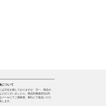
換について
には万全を期しておりますが、万一、商品の
などがございましたら、商品到着後8日以内
はメールにてご連絡後、着払にて返品いただ
致します。