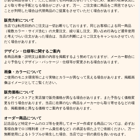
より取り寄せ手配となる場合がございます。万一、ご注文後に商品をご用意できない
ことが判明した場合は代替商品のご提案をさせていただく場合があります。
販売方針について
当店では転売目的のご注文は一切お断りしております。同じお客様による同一商品
（複数カラー・サイズ含む）の大量注文、繰り返し注文、買い占め行為など通常使用
と考えづらい注文があった場合は、当店の判断によりご注文をキャンセルさせていた
だく場合があります。
デザイン・仕様等に関するご案内
各商品画像・説明文は最新の内容を掲載するよう努めておりますが、メーカー都合に
より予告なくデザイン・パッケージ・仕様等が変更される場合があります。
画像・カラーについて
ご使用のモニタ環境等により実物とカラーが異なって見える場合があります。掲載画
像はイメージとしてご覧ください。
販売価格について
オンラインストアと実店舗で販売価格が異なる場合があります。また予告なく価格変
更を行う場合があります。当店に在庫のない商品をメーカーから取り寄せるなどの場
合、掲載価格と異なる価格でご案内する場合があります。
オーダー商品について
記念品など特定チームのロゴ等を使用してオーダー作成する商品については、必ずお
客様自身でロゴ権利者（チーム責任者など）の承諾を得た上でご依頼ください。万一
無断使用によるトラブルが発生した場合、当店では一切の責任を負いかねます。