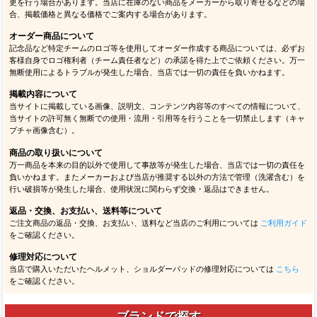
更を行う場合があります。当店に在庫のない商品をメーカーから取り寄せるなどの場
合、掲載価格と異なる価格でご案内する場合があります。
オーダー商品について
記念品など特定チームのロゴ等を使用してオーダー作成する商品については、必ずお
客様自身でロゴ権利者（チーム責任者など）の承諾を得た上でご依頼ください。万一
無断使用によるトラブルが発生した場合、当店では一切の責任を負いかねます。
掲載内容について
当サイトに掲載している画像、説明文、コンテンツ内容等のすべての情報について、
当サイトの許可無く無断での使用・流用・引用等を行うことを一切禁止します（キャ
プチャ画像含む）。
商品の取り扱いについて
万一商品を本来の目的以外で使用して事故等が発生した場合、当店では一切の責任を
負いかねます。またメーカーおよび当店が推奨する以外の方法で管理（洗濯含む）を
行い破損等が発生した場合、使用状況に関わらず交換・返品はできません。
返品・交換、お支払い、送料等について
ご注文商品の返品・交換、お支払い、送料など当店のご利用については
ご利用ガイド
をご確認ください。
修理対応について
当店で購入いただいたヘルメット、ショルダーパッドの修理対応については
こちら
をご確認ください。
ブランドで探す