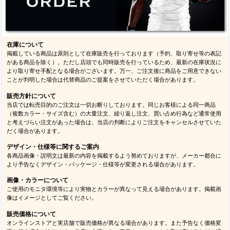
在庫について
掲載している商品は原則として在庫販売を行っております（予約、取り寄せ等の表記
がある商品を除く）。ただし店頭でも同時販売を行っているため、最新の在庫状況に
より取り寄せ手配となる場合がございます。万一、ご注文後に商品をご用意できない
ことが判明した場合は代替商品のご提案をさせていただく場合があります。
販売方針について
当店では転売目的のご注文は一切お断りしております。同じお客様による同一商品
（複数カラー・サイズ含む）の大量注文、繰り返し注文、買い占め行為など通常使用
と考えづらい注文があった場合は、当店の判断によりご注文をキャンセルさせていた
だく場合があります。
デザイン・仕様等に関するご案内
各商品画像・説明文は最新の内容を掲載するよう努めておりますが、メーカー都合に
より予告なくデザイン・パッケージ・仕様等が変更される場合があります。
画像・カラーについて
ご使用のモニタ環境等により実物とカラーが異なって見える場合があります。掲載画
像はイメージとしてご覧ください。
販売価格について
オンラインストアと実店舗で販売価格が異なる場合があります。また予告なく価格変