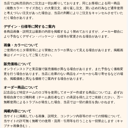
当店では転売目的のご注文は一切お断りしております。同じお客様による同一商品
（複数カラー・サイズ含む）の大量注文、繰り返し注文、買い占め行為など通常使用
と考えづらい注文があった場合は、当店の判断によりご注文をキャンセルさせていた
だく場合があります。
デザイン・仕様等に関するご案内
各商品画像・説明文は最新の内容を掲載するよう努めておりますが、メーカー都合に
より予告なくデザイン・パッケージ・仕様等が変更される場合があります。
画像・カラーについて
ご使用のモニタ環境等により実物とカラーが異なって見える場合があります。掲載画
像はイメージとしてご覧ください。
販売価格について
オンラインストアと実店舗で販売価格が異なる場合があります。また予告なく価格変
更を行う場合があります。当店に在庫のない商品をメーカーから取り寄せるなどの場
合、掲載価格と異なる価格でご案内する場合があります。
オーダー商品について
記念品など特定チームのロゴ等を使用してオーダー作成する商品については、必ずお
客様自身でロゴ権利者（チーム責任者など）の承諾を得た上でご依頼ください。万一
無断使用によるトラブルが発生した場合、当店では一切の責任を負いかねます。
掲載内容について
当サイトに掲載している画像、説明文、コンテンツ内容等のすべての情報について、
当サイトの許可無く無断での使用・流用・引用等を行うことを一切禁止します（キャ
プチャ画像含む）。