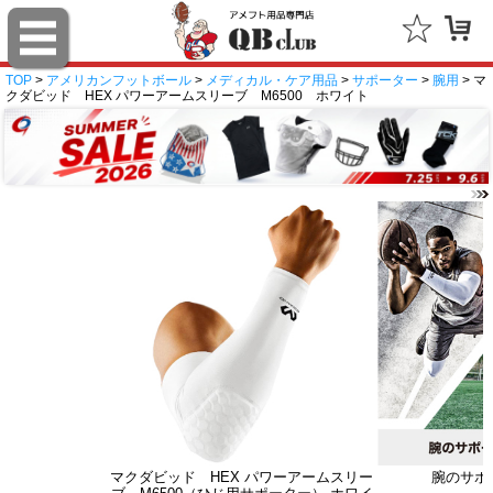
TOP
>
アメリカンフットボール
>
メディカル・ケア用品
>
サポーター
>
腕用
> マ
クダビッド HEX パワーアームスリーブ M6500 ホワイト
マクダビッド HEX パワーアームスリー
腕のサポ