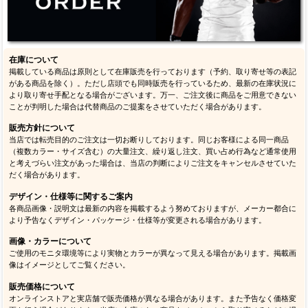
在庫について
掲載している商品は原則として在庫販売を行っております（予約、取り寄せ等の表記
がある商品を除く）。ただし店頭でも同時販売を行っているため、最新の在庫状況に
より取り寄せ手配となる場合がございます。万一、ご注文後に商品をご用意できない
ことが判明した場合は代替商品のご提案をさせていただく場合があります。
販売方針について
当店では転売目的のご注文は一切お断りしております。同じお客様による同一商品
（複数カラー・サイズ含む）の大量注文、繰り返し注文、買い占め行為など通常使用
と考えづらい注文があった場合は、当店の判断によりご注文をキャンセルさせていた
だく場合があります。
デザイン・仕様等に関するご案内
各商品画像・説明文は最新の内容を掲載するよう努めておりますが、メーカー都合に
より予告なくデザイン・パッケージ・仕様等が変更される場合があります。
画像・カラーについて
ご使用のモニタ環境等により実物とカラーが異なって見える場合があります。掲載画
像はイメージとしてご覧ください。
販売価格について
オンラインストアと実店舗で販売価格が異なる場合があります。また予告なく価格変