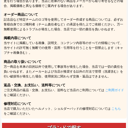
更を行う場合があります。当店に在庫のない商品をメーカーから取り寄せるなどの場
合、掲載価格と異なる価格でご案内する場合があります。
オーダー商品について
記念品など特定チームのロゴ等を使用してオーダー作成する商品については、必ずお
客様自身でロゴ権利者（チーム責任者など）の承諾を得た上でご依頼ください。万一
無断使用によるトラブルが発生した場合、当店では一切の責任を負いかねます。
掲載内容について
当サイトに掲載している画像、説明文、コンテンツ内容等のすべての情報について、
当サイトの許可無く無断での使用・流用・引用等を行うことを一切禁止します（キャ
プチャ画像含む）。
商品の取り扱いについて
万一商品を本来の目的以外で使用して事故等が発生した場合、当店では一切の責任を
負いかねます。またメーカーおよび当店が推奨する以外の方法で管理（洗濯含む）を
行い破損等が発生した場合、使用状況に関わらず交換・返品はできません。
返品・交換、お支払い、送料等について
ご注文商品の返品・交換、お支払い、送料など当店のご利用については
ご利用ガイド
をご確認ください。
修理対応について
当店で購入いただいたヘルメット、ショルダーパッドの修理対応については
こちら
をご確認ください。
ブランドで探す