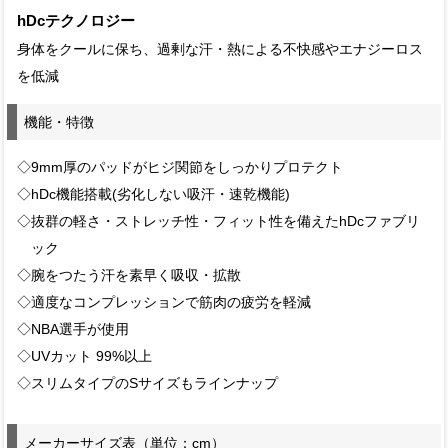
hDcテクノロジー
身体をクールに保ち、過剰な汗・熱による不快感やエナジーロス
を低減
機能・特徴
◇9mm厚のパッドがヒジ関節をしっかりプロテクト
◇hDc機能搭載(劣化しない吸汗・速乾機能)
◇抜群の軽さ・ストレッチ性・フィット性を備えたhDcファブリ
ック
◇腕をつたう汗を素早く吸収・拡散
◇適度なコンプレッションで筋肉の疲労を軽減
◇NBA選手が使用
◇UVカット 99%以上
◇スリムタイプのSサイズもラインナップ
メーカーサイズ表（単位：cm）