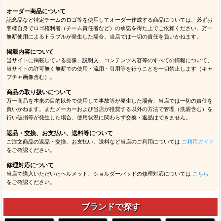
オーダー商品について
記念品など特定チームのロゴ等を使用してオーダー作成する商品については、必ずお
客様自身でロゴ権利者（チーム責任者など）の承諾を得た上でご依頼ください。万一
無断使用によるトラブルが発生した場合、当店では一切の責任を負いかねます。
掲載内容について
当サイトに掲載している画像、説明文、コンテンツ内容等のすべての情報について、
当サイトの許可無く無断での使用・流用・引用等を行うことを一切禁止します（キャ
プチャ画像含む）。
商品の取り扱いについて
万一商品を本来の目的以外で使用して事故等が発生した場合、当店では一切の責任を
負いかねます。またメーカーおよび当店が推奨する以外の方法で管理（洗濯含む）を
行い破損等が発生した場合、使用状況に関わらず交換・返品はできません。
返品・交換、お支払い、送料等について
ご注文商品の返品・交換、お支払い、送料など当店のご利用については
ご利用ガイド
をご確認ください。
修理対応について
当店で購入いただいたヘルメット、ショルダーパッドの修理対応については
こちら
をご確認ください。
ブランドで探す