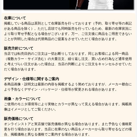
在庫について
掲載している商品は原則として在庫販売を行っております（予約、取り寄せ等の表記
がある商品を除く）。ただし店頭でも同時販売を行っているため、最新の在庫状況に
より取り寄せ手配となる場合がございます。万一、ご注文後に商品をご用意できない
ことが判明した場合は代替商品のご提案をさせていただく場合があります。
販売方針について
当店では転売目的のご注文は一切お断りしております。同じお客様による同一商品
（複数カラー・サイズ含む）の大量注文、繰り返し注文、買い占め行為など通常使用
と考えづらい注文があった場合は、当店の判断によりご注文をキャンセルさせていた
だく場合があります。
デザイン・仕様等に関するご案内
各商品画像・説明文は最新の内容を掲載するよう努めておりますが、メーカー都合に
より予告なくデザイン・パッケージ・仕様等が変更される場合があります。
画像・カラーについて
ご使用のモニタ環境等により実物とカラーが異なって見える場合があります。掲載画
像はイメージとしてご覧ください。
販売価格について
オンラインストアと実店舗で販売価格が異なる場合があります。また予告なく価格変
更を行う場合があります。当店に在庫のない商品をメーカーから取り寄せるなどの場
合、掲載価格と異なる価格でご案内する場合があります。