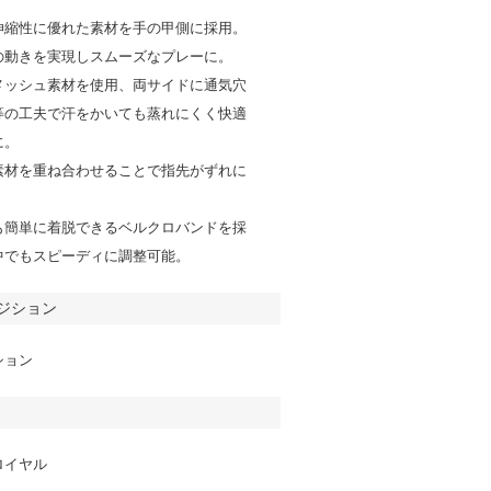
伸縮性に優れた素材を手の甲側に採用。
の動きを実現しスムーズなプレーに。
メッシュ素材を使用、両サイドに通気穴
等の工夫で汗をかいても蒸れにくく快適
に。
素材を重ね合わせることで指先がずれに
。
も簡単に着脱できるベルクロバンドを採
中でもスピーディに調整可能。
ジション
ション
ロイヤル