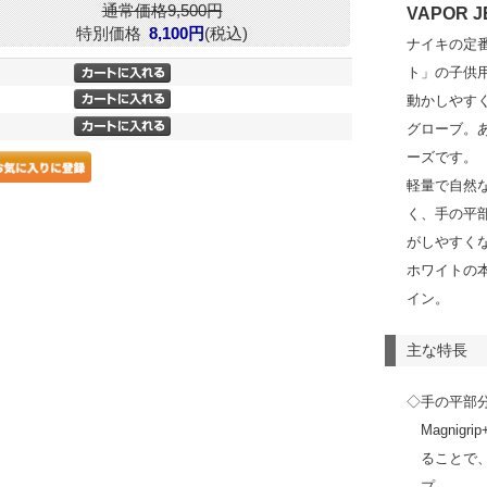
通常価格9,500円
VAPOR J
特別価格
8,100円
(税込)
ナイキの定
ト」の子供
動かしやす
グローブ。
ーズです。
軽量で自然
く、手の平
がしやすく
ホワイトの
イン。
主な特長
◇手の平部
Magni
ることで
プ。