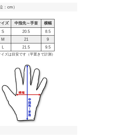
位：cm）
サイズ
中指先～手首
横幅
S
20.5
8.5
M
21
9
L
21.5
9.5
サイズは目安です（平置きで計測）