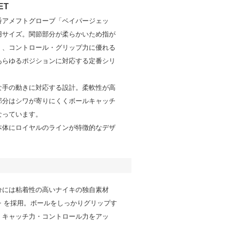
ET
番アメフトグローブ「ベイパージェッ
用サイズ。関節部分が柔らかいため指が
く、コントロール・グリップ力に優れる
あらゆるポジションに対応する定番シリ
な手の動きに対応する設計。柔軟性が高
部分はシワが寄りにくくボールキャッチ
なっています。
本体にロイヤルのラインが特徴的なデザ
分には粘着性の高いナイキの独自素材
grip+ を採用。ボールをしっかりグリップす
、キャッチ力・コントロール力をアッ