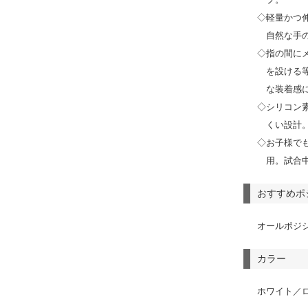
◇軽量かつ
自然な手
◇指の間に
を設ける
な装着感
◇シリコン
くい設計
◇お子様で
用。試合
おすすめポ
オールポジ
カラー
ホワイト／