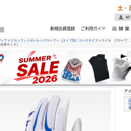
土・
P
>
アメリカンフットボール
>
グローブ
>
［タイプ別］ユースサイズ
> ナイキ グローブ 
子供用サイズ）
ア