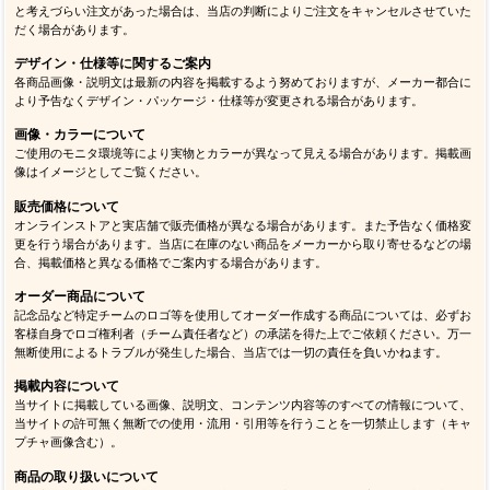
と考えづらい注文があった場合は、当店の判断によりご注文をキャンセルさせていた
だく場合があります。
デザイン・仕様等に関するご案内
各商品画像・説明文は最新の内容を掲載するよう努めておりますが、メーカー都合に
より予告なくデザイン・パッケージ・仕様等が変更される場合があります。
画像・カラーについて
ご使用のモニタ環境等により実物とカラーが異なって見える場合があります。掲載画
像はイメージとしてご覧ください。
販売価格について
オンラインストアと実店舗で販売価格が異なる場合があります。また予告なく価格変
更を行う場合があります。当店に在庫のない商品をメーカーから取り寄せるなどの場
合、掲載価格と異なる価格でご案内する場合があります。
オーダー商品について
記念品など特定チームのロゴ等を使用してオーダー作成する商品については、必ずお
客様自身でロゴ権利者（チーム責任者など）の承諾を得た上でご依頼ください。万一
無断使用によるトラブルが発生した場合、当店では一切の責任を負いかねます。
掲載内容について
当サイトに掲載している画像、説明文、コンテンツ内容等のすべての情報について、
当サイトの許可無く無断での使用・流用・引用等を行うことを一切禁止します（キャ
プチャ画像含む）。
商品の取り扱いについて