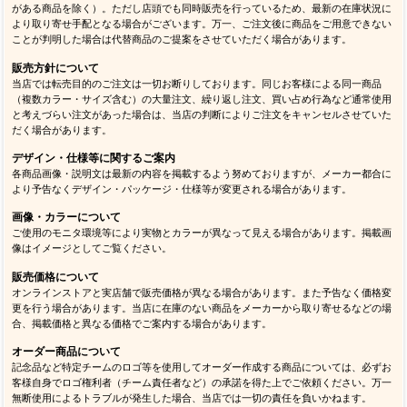
がある商品を除く）。ただし店頭でも同時販売を行っているため、最新の在庫状況に
より取り寄せ手配となる場合がございます。万一、ご注文後に商品をご用意できない
ことが判明した場合は代替商品のご提案をさせていただく場合があります。
販売方針について
当店では転売目的のご注文は一切お断りしております。同じお客様による同一商品
（複数カラー・サイズ含む）の大量注文、繰り返し注文、買い占め行為など通常使用
と考えづらい注文があった場合は、当店の判断によりご注文をキャンセルさせていた
だく場合があります。
デザイン・仕様等に関するご案内
各商品画像・説明文は最新の内容を掲載するよう努めておりますが、メーカー都合に
より予告なくデザイン・パッケージ・仕様等が変更される場合があります。
画像・カラーについて
ご使用のモニタ環境等により実物とカラーが異なって見える場合があります。掲載画
像はイメージとしてご覧ください。
販売価格について
オンラインストアと実店舗で販売価格が異なる場合があります。また予告なく価格変
更を行う場合があります。当店に在庫のない商品をメーカーから取り寄せるなどの場
合、掲載価格と異なる価格でご案内する場合があります。
オーダー商品について
記念品など特定チームのロゴ等を使用してオーダー作成する商品については、必ずお
客様自身でロゴ権利者（チーム責任者など）の承諾を得た上でご依頼ください。万一
無断使用によるトラブルが発生した場合、当店では一切の責任を負いかねます。