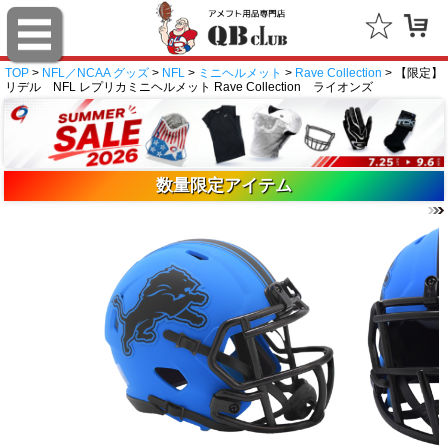
TOP
>
NFL／NCAA グッズ
>
NFL
>
ミニヘルメット
>
Rave Collection
> 【限定】
リデル NFL レプリカミニヘルメット Rave Collection ライオンズ
数量限定アイテム