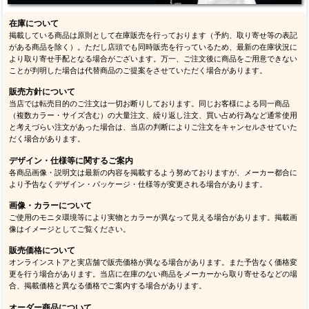
在庫について
掲載している商品は原則として在庫販売を行っております（予約、取り寄せ等の表記
がある商品を除く）。ただし店頭でも同時販売を行っているため、最新の在庫状況に
より取り寄せ手配となる場合がございます。万一、ご注文後に商品をご用意できない
ことが判明した場合は代替商品のご提案をさせていただく場合があります。
販売方針について
当店では転売目的のご注文は一切お断りしております。同じお客様による同一商品
（複数カラー・サイズ含む）の大量注文、繰り返し注文、買い占め行為など通常使用
と考えづらい注文があった場合は、当店の判断によりご注文をキャンセルさせていた
だく場合があります。
デザイン・仕様等に関するご案内
各商品画像・説明文は最新の内容を掲載するよう努めておりますが、メーカー都合に
より予告なくデザイン・パッケージ・仕様等が変更される場合があります。
画像・カラーについて
ご使用のモニタ環境等により実物とカラーが異なって見える場合があります。掲載画
像はイメージとしてご覧ください。
販売価格について
オンラインストアと実店舗で販売価格が異なる場合があります。また予告なく価格変
更を行う場合があります。当店に在庫のない商品をメーカーから取り寄せるなどの場
合、掲載価格と異なる価格でご案内する場合があります。
オーダー商品について