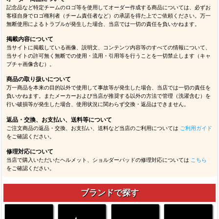
記念品など特定チームのロゴ等を使用してオーダー作成する商品については、必ずお
客様自身でロゴ権利者（チーム責任者など）の承諾を得た上でご依頼ください。万一
無断使用によるトラブルが発生した場合、当店では一切の責任を負いかねます。
掲載内容について
当サイトに掲載している画像、説明文、コンテンツ内容等のすべての情報について、
当サイトの許可無く無断での使用・流用・引用等を行うことを一切禁止します（キャ
プチャ画像含む）。
商品の取り扱いについて
万一商品を本来の目的以外で使用して事故等が発生した場合、当店では一切の責任を
負いかねます。またメーカーおよび当店が推奨する以外の方法で管理（洗濯含む）を
行い破損等が発生した場合、使用状況に関わらず交換・返品はできません。
返品・交換、お支払い、送料等について
ご注文商品の返品・交換、お支払い、送料など当店のご利用については
ご利用ガイド
をご確認ください。
修理対応について
当店で購入いただいたヘルメット、ショルダーパッドの修理対応については
こちら
をご確認ください。
ブランドで探す