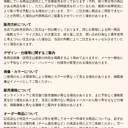
掲載している商品は原則として在庫販売を行っております（予約、取り寄せ等の表記
がある商品を除く）。ただし店頭でも同時販売を行っているため、最新の在庫状況に
より取り寄せ手配となる場合がございます。万一、ご注文後に商品をご用意できない
ことが判明した場合は代替商品のご提案をさせていただく場合があります。
販売方針について
当店では転売目的のご注文は一切お断りしております。同じお客様による同一商品
（複数カラー・サイズ含む）の大量注文、繰り返し注文、買い占め行為など通常使用
と考えづらい注文があった場合は、当店の判断によりご注文をキャンセルさせていた
だく場合があります。
デザイン・仕様等に関するご案内
各商品画像・説明文は最新の内容を掲載するよう努めておりますが、メーカー都合に
より予告なくデザイン・パッケージ・仕様等が変更される場合があります。
画像・カラーについて
ご使用のモニタ環境等により実物とカラーが異なって見える場合があります。掲載画
像はイメージとしてご覧ください。
販売価格について
オンラインストアと実店舗で販売価格が異なる場合があります。また予告なく価格変
更を行う場合があります。当店に在庫のない商品をメーカーから取り寄せるなどの場
合、掲載価格と異なる価格でご案内する場合があります。
オーダー商品について
記念品など特定チームのロゴ等を使用してオーダー作成する商品については、必ずお
客様自身でロゴ権利者（チーム責任者など）の承諾を得た上でご依頼ください。万一