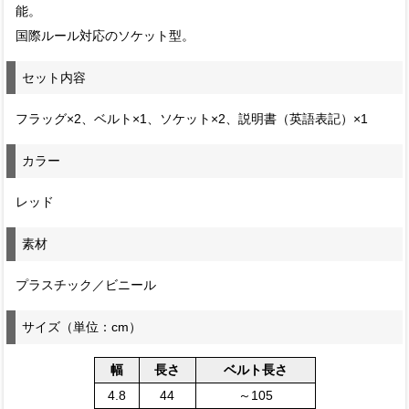
能。
国際ルール対応のソケット型。
セット内容
フラッグ×2、ベルト×1、ソケット×2、説明書（英語表記）×1
カラー
レッド
素材
プラスチック／ビニール
サイズ（単位：cm）
幅
長さ
ベルト長さ
4.8
44
～105