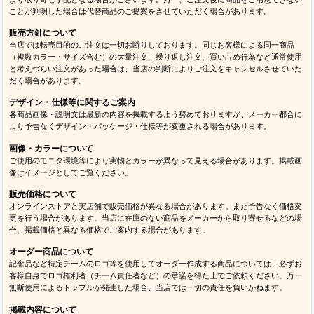
ことが判明した場合は代替商品のご提案をさせていただく場合があります。
販売方針について
当店では転売目的のご注文は一切お断りしております。同じお客様による同一商品
（複数カラー・サイズ含む）の大量注文、繰り返し注文、買い占め行為など通常使用
と考えづらい注文があった場合は、当店の判断によりご注文をキャンセルさせていた
だく場合があります。
デザイン・仕様等に関するご案内
各商品画像・説明文は最新の内容を掲載するよう努めておりますが、メーカー都合に
より予告なくデザイン・パッケージ・仕様等が変更される場合があります。
画像・カラーについて
ご使用のモニタ環境等により実物とカラーが異なって見える場合があります。掲載画
像はイメージとしてご覧ください。
販売価格について
オンラインストアと実店舗で販売価格が異なる場合があります。また予告なく価格変
更を行う場合があります。当店に在庫のない商品をメーカーから取り寄せるなどの場
合、掲載価格と異なる価格でご案内する場合があります。
オーダー商品について
記念品など特定チームのロゴ等を使用してオーダー作成する商品については、必ずお
客様自身でロゴ権利者（チーム責任者など）の承諾を得た上でご依頼ください。万一
無断使用によるトラブルが発生した場合、当店では一切の責任を負いかねます。
掲載内容について