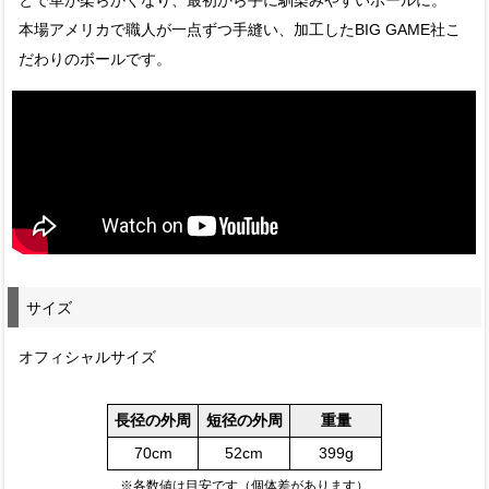
とで革が柔らかくなり、最初から手に馴染みやすいボールに。
本場アメリカで職人が一点ずつ手縫い、加工したBIG GAME社こ
だわりのボールです。
サイズ
オフィシャルサイズ
長径の外周
短径の外周
重量
70cm
52cm
399g
※各数値は目安です（個体差があります）