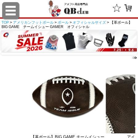
TOP
>
アメリカンフットボール
>
ボール
>
オフィシャルサイズ
> 【革ボール】
BIG GAME チームイシュー GAMER オフィシャル
【革ボール】BIG GAME チームイシュー
アイ