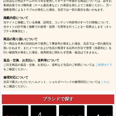
記念品など特定チームのロゴ等を使用してオーダー作成する商品については、必ずお
客様自身でロゴ権利者（チーム責任者など）の承諾を得た上でご依頼ください。万一
無断使用によるトラブルが発生した場合、当店では一切の責任を負いかねます。
掲載内容について
当サイトに掲載している画像、説明文、コンテンツ内容等のすべての情報について、
当サイトの許可無く無断での使用・流用・引用等を行うことを一切禁止します（キャ
プチャ画像含む）。
商品の取り扱いについて
万一商品を本来の目的以外で使用して事故等が発生した場合、当店では一切の責任を
負いかねます。またメーカーおよび当店が推奨する以外の方法で管理（洗濯含む）を
行い破損等が発生した場合、使用状況に関わらず交換・返品はできません。
返品・交換、お支払い、送料等について
ご注文商品の返品・交換、お支払い、送料など当店のご利用については
ご利用ガイド
をご確認ください。
修理対応について
当店で購入いただいたヘルメット、ショルダーパッドの修理対応については
こちら
をご確認ください。
ブランドで探す