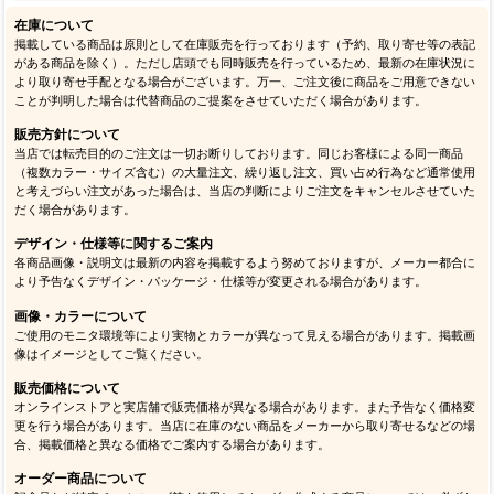
在庫について
掲載している商品は原則として在庫販売を行っております（予約、取り寄せ等の表記
がある商品を除く）。ただし店頭でも同時販売を行っているため、最新の在庫状況に
より取り寄せ手配となる場合がございます。万一、ご注文後に商品をご用意できない
ことが判明した場合は代替商品のご提案をさせていただく場合があります。
販売方針について
当店では転売目的のご注文は一切お断りしております。同じお客様による同一商品
（複数カラー・サイズ含む）の大量注文、繰り返し注文、買い占め行為など通常使用
と考えづらい注文があった場合は、当店の判断によりご注文をキャンセルさせていた
だく場合があります。
デザイン・仕様等に関するご案内
各商品画像・説明文は最新の内容を掲載するよう努めておりますが、メーカー都合に
より予告なくデザイン・パッケージ・仕様等が変更される場合があります。
画像・カラーについて
ご使用のモニタ環境等により実物とカラーが異なって見える場合があります。掲載画
像はイメージとしてご覧ください。
販売価格について
オンラインストアと実店舗で販売価格が異なる場合があります。また予告なく価格変
更を行う場合があります。当店に在庫のない商品をメーカーから取り寄せるなどの場
合、掲載価格と異なる価格でご案内する場合があります。
オーダー商品について