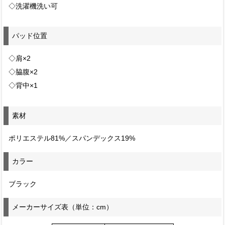
◇洗濯機洗い可
パッド位置
◇肩×2
◇脇腹×2
◇背中×1
素材
ポリエステル81%／スパンデックス19%
カラー
ブラック
メーカーサイズ表（単位：cm）