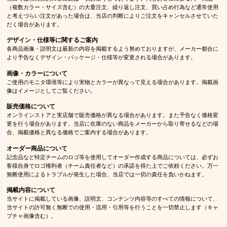
（複数カラー・サイズ含む）の大量注文、繰り返し注文、買い占め行為など通常使用
と考えづらい注文があった場合は、当店の判断によりご注文をキャンセルさせていた
だく場合があります。
デザイン・仕様等に関するご案内
各商品画像・説明文は最新の内容を掲載するよう努めておりますが、メーカー都合に
より予告なくデザイン・パッケージ・仕様等が変更される場合があります。
画像・カラーについて
ご使用のモニタ環境等により実物とカラーが異なって見える場合があります。掲載画
像はイメージとしてご覧ください。
販売価格について
オンラインストアと実店舗で販売価格が異なる場合があります。また予告なく価格変
更を行う場合があります。当店に在庫のない商品をメーカーから取り寄せるなどの場
合、掲載価格と異なる価格でご案内する場合があります。
オーダー商品について
記念品など特定チームのロゴ等を使用してオーダー作成する商品については、必ずお
客様自身でロゴ権利者（チーム責任者など）の承諾を得た上でご依頼ください。万一
無断使用によるトラブルが発生した場合、当店では一切の責任を負いかねます。
掲載内容について
当サイトに掲載している画像、説明文、コンテンツ内容等のすべての情報について、
当サイトの許可無く無断での使用・流用・引用等を行うことを一切禁止します（キャ
プチャ画像含む）。