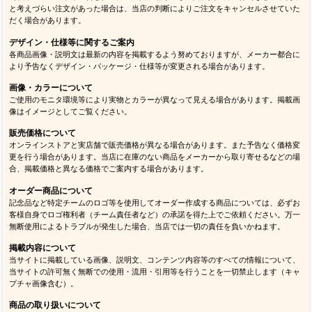
と考えづらい注文があった場合は、当店の判断によりご注文をキャンセルさせていた
だく場合があります。
デザイン・仕様等に関するご案内
各商品画像・説明文は最新の内容を掲載するよう努めておりますが、メーカー都合に
より予告なくデザイン・パッケージ・仕様等が変更される場合があります。
画像・カラーについて
ご使用のモニタ環境等により実物とカラーが異なって見える場合があります。掲載画
像はイメージとしてご覧ください。
販売価格について
オンラインストアと実店舗で販売価格が異なる場合があります。また予告なく価格変
更を行う場合があります。当店に在庫のない商品をメーカーから取り寄せるなどの場
合、掲載価格と異なる価格でご案内する場合があります。
オーダー商品について
記念品など特定チームのロゴ等を使用してオーダー作成する商品については、必ずお
客様自身でロゴ権利者（チーム責任者など）の承諾を得た上でご依頼ください。万一
無断使用によるトラブルが発生した場合、当店では一切の責任を負いかねます。
掲載内容について
当サイトに掲載している画像、説明文、コンテンツ内容等のすべての情報について、
当サイトの許可無く無断での使用・流用・引用等を行うことを一切禁止します（キャ
プチャ画像含む）。
商品の取り扱いについて