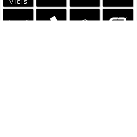
返品・交換、お支払い、送料等について
ご注文商品の返品・交換、お支払い、送料など当店のご利用については
ご利用ガイド
をご確認ください。
修理対応について
当店で購入いただいたヘルメット、ショルダーパッドの修理対応については
こちら
をご確認ください。
ブランドで探す