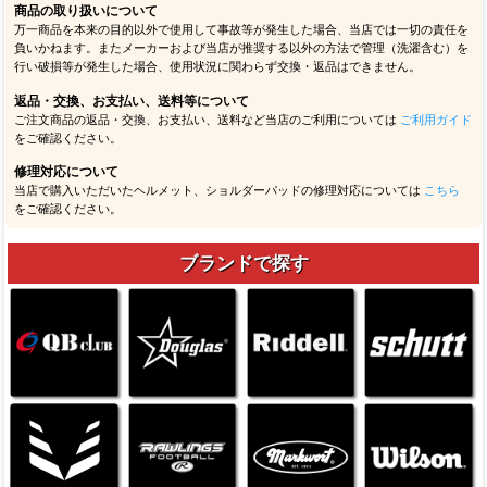
各商品画像・説明文は最新の内容を掲載するよう努めておりますが、メーカー都合に
より予告なくデザイン・パッケージ・仕様等が変更される場合があります。
画像・カラーについて
ご使用のモニタ環境等により実物とカラーが異なって見える場合があります。掲載画
像はイメージとしてご覧ください。
販売価格について
オンラインストアと実店舗で販売価格が異なる場合があります。また予告なく価格変
更を行う場合があります。当店に在庫のない商品をメーカーから取り寄せるなどの場
合、掲載価格と異なる価格でご案内する場合があります。
オーダー商品について
記念品など特定チームのロゴ等を使用してオーダー作成する商品については、必ずお
客様自身でロゴ権利者（チーム責任者など）の承諾を得た上でご依頼ください。万一
無断使用によるトラブルが発生した場合、当店では一切の責任を負いかねます。
掲載内容について
当サイトに掲載している画像、説明文、コンテンツ内容等のすべての情報について、
当サイトの許可無く無断での使用・流用・引用等を行うことを一切禁止します（キャ
プチャ画像含む）。
商品の取り扱いについて
万一商品を本来の目的以外で使用して事故等が発生した場合、当店では一切の責任を
負いかねます。またメーカーおよび当店が推奨する以外の方法で管理（洗濯含む）を
行い破損等が発生した場合、使用状況に関わらず交換・返品はできません。