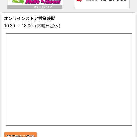
オンラインストア営業時間
10:30 ～ 18:00（木曜日定休）
実店舗のご案内