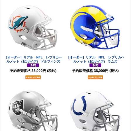
［オーダー］リデル NFL レプリカヘ
［オーダー］リデル NFL レプリカヘ
ルメット（1/1サイズ） ドルフィンズ
ルメット（1/1サイズ） ラムズ
予約販売価格
38,000円
(税込)
予約販売価格
38,000円
(税込)