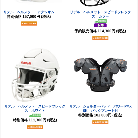
リデル ヘルメット アクシオム
リデル ヘルメット スピードフレック
特別価格
157,000円
(税込)
ス カラー
予約販売価格
114,300円
(税込)
リデル ヘルメット スピードフレック
リデル ショルダーパッド パワー PMX
ス ホワイト
SK バックプレート付
特別価格
102,000円
(税込)
特別価格
111,300円
(税込)