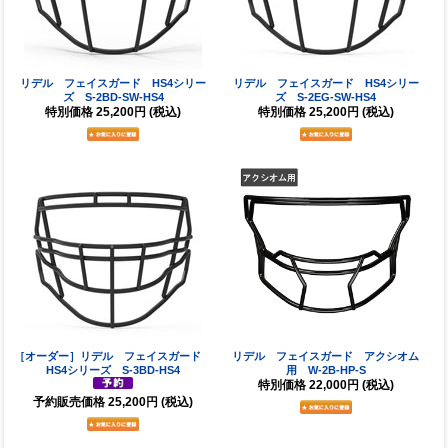
リデル フェイスガード HS4シリー
リデル フェイスガード HS4シリー
ズ S-2BD-SW-HS4
ズ S-2EG-SW-HS4
特別価格
25,200円
(税込)
特別価格
25,200円
(税込)
［オーダー］リデル フェイスガード
リデル フェイスガード アクシオム
HS4シリーズ S-3BD-HS4
用 W-2B-HP-S
特別価格
22,000円
(税込)
予約販売価格
25,200円
(税込)