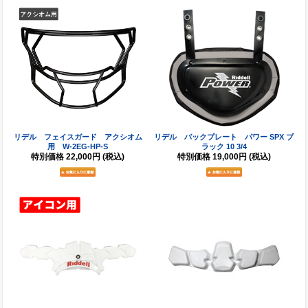
リデル フェイスガード アクシオム
リデル バックプレート パワー SPX ブ
用 W-2EG-HP-S
ラック 10 3/4
特別価格
22,000円
(税込)
特別価格
19,000円
(税込)