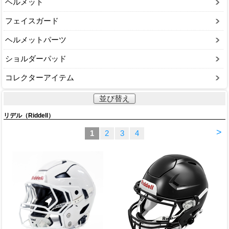
ヘルメット
フェイスガード
ヘルメットパーツ
ショルダーパッド
コレクターアイテム
並び替え
リデル（Riddell）
>
1
2
3
4