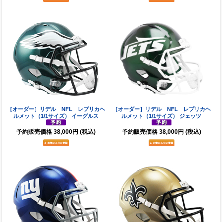
［オーダー］リデル NFL レプリカヘ
［オーダー］リデル NFL レプリカヘ
ルメット（1/1サイズ） イーグルス
ルメット（1/1サイズ） ジェッツ
予約販売価格
38,000円
(税込)
予約販売価格
38,000円
(税込)