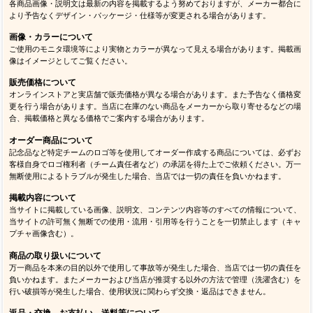
各商品画像・説明文は最新の内容を掲載するよう努めておりますが、メーカー都合に
より予告なくデザイン・パッケージ・仕様等が変更される場合があります。
画像・カラーについて
ご使用のモニタ環境等により実物とカラーが異なって見える場合があります。掲載画
像はイメージとしてご覧ください。
販売価格について
オンラインストアと実店舗で販売価格が異なる場合があります。また予告なく価格変
更を行う場合があります。当店に在庫のない商品をメーカーから取り寄せるなどの場
合、掲載価格と異なる価格でご案内する場合があります。
オーダー商品について
記念品など特定チームのロゴ等を使用してオーダー作成する商品については、必ずお
客様自身でロゴ権利者（チーム責任者など）の承諾を得た上でご依頼ください。万一
無断使用によるトラブルが発生した場合、当店では一切の責任を負いかねます。
掲載内容について
当サイトに掲載している画像、説明文、コンテンツ内容等のすべての情報について、
当サイトの許可無く無断での使用・流用・引用等を行うことを一切禁止します（キャ
プチャ画像含む）。
商品の取り扱いについて
万一商品を本来の目的以外で使用して事故等が発生した場合、当店では一切の責任を
負いかねます。またメーカーおよび当店が推奨する以外の方法で管理（洗濯含む）を
行い破損等が発生した場合、使用状況に関わらず交換・返品はできません。
返品・交換、お支払い、送料等について