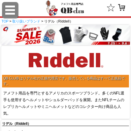
TOP
>
取り扱いブランド
> リデル（Riddell）
QB CLUB はリデル社の正規代理店です。販売している商品はすべて正規品で
す。
アメフト用品を専門とするアメリカのスポーツブランド。多くのNFL選
手も使用するヘルメットやショルダーパッドを展開。またNFLチームの
レプリカヘルメットやミニヘルメットなどのコレクター向け商品も人
気。
リデル（Riddell）