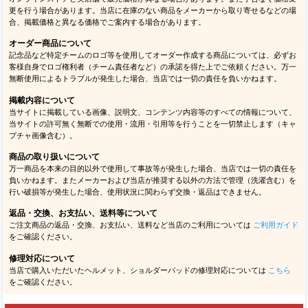
更を行う場合があります。当店に在庫のない商品をメーカーから取り寄せるなどの場
合、掲載価格と異なる価格でご案内する場合があります。
オーダー商品について
記念品など特定チームのロゴ等を使用してオーダー作成する商品については、必ずお
客様自身でロゴ権利者（チーム責任者など）の承諾を得た上でご依頼ください。万一
無断使用によるトラブルが発生した場合、当店では一切の責任を負いかねます。
掲載内容について
当サイトに掲載している画像、説明文、コンテンツ内容等のすべての情報について、
当サイトの許可無く無断での使用・流用・引用等を行うことを一切禁止します（キャ
プチャ画像含む）。
商品の取り扱いについて
万一商品を本来の目的以外で使用して事故等が発生した場合、当店では一切の責任を
負いかねます。またメーカーおよび当店が推奨する以外の方法で管理（洗濯含む）を
行い破損等が発生した場合、使用状況に関わらず交換・返品はできません。
返品・交換、お支払い、送料等について
ご注文商品の返品・交換、お支払い、送料など当店のご利用については
ご利用ガイド
をご確認ください。
修理対応について
当店で購入いただいたヘルメット、ショルダーパッドの修理対応については
こちら
をご確認ください。