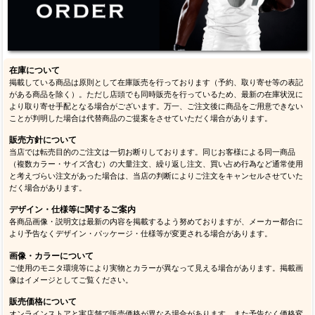
在庫について
掲載している商品は原則として在庫販売を行っております（予約、取り寄せ等の表記
がある商品を除く）。ただし店頭でも同時販売を行っているため、最新の在庫状況に
より取り寄せ手配となる場合がございます。万一、ご注文後に商品をご用意できない
ことが判明した場合は代替商品のご提案をさせていただく場合があります。
販売方針について
当店では転売目的のご注文は一切お断りしております。同じお客様による同一商品
（複数カラー・サイズ含む）の大量注文、繰り返し注文、買い占め行為など通常使用
と考えづらい注文があった場合は、当店の判断によりご注文をキャンセルさせていた
だく場合があります。
デザイン・仕様等に関するご案内
各商品画像・説明文は最新の内容を掲載するよう努めておりますが、メーカー都合に
より予告なくデザイン・パッケージ・仕様等が変更される場合があります。
画像・カラーについて
ご使用のモニタ環境等により実物とカラーが異なって見える場合があります。掲載画
像はイメージとしてご覧ください。
販売価格について
オンラインストアと実店舗で販売価格が異なる場合があります。また予告なく価格変