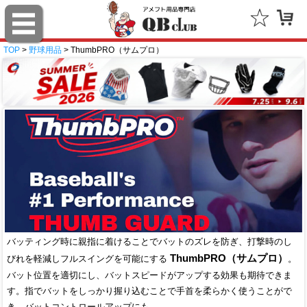
TOP
>
野球用品
> ThumbPRO（サムプロ）
バッティング時に親指に着けることでバットのズレを防ぎ、打撃時のし
ThumbPRO（サムプロ）
びれを軽減しフルスイングを可能にする
。
バット位置を適切にし、バットスピードがアップする効果も期待できま
す。指でバットをしっかり握り込むことで手首を柔らかく使うことがで
き、バットコントロールアップにも。