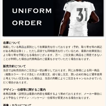
在庫について
掲載している商品は原則として在庫販売を行っております（予約、取り寄せ等の表記
がある商品を除く）。ただし店頭でも同時販売を行っているため、最新の在庫状況に
より取り寄せ手配となる場合がございます。万一、ご注文後に商品をご用意できない
ことが判明した場合は代替商品のご提案をさせていただく場合があります。
販売方針について
当店では転売目的のご注文は一切お断りしております。同じお客様による同一商品
（複数カラー・サイズ含む）の大量注文、繰り返し注文、買い占め行為など通常使用
と考えづらい注文があった場合は、当店の判断によりご注文をキャンセルさせていた
だく場合があります。
デザイン・仕様等に関するご案内
各商品画像・説明文は最新の内容を掲載するよう努めておりますが、メーカー都合に
より予告なくデザイン・パッケージ・仕様等が変更される場合があります。
画像・カラーについて