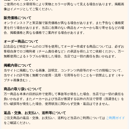
ご使用のモニタ環境等により実物とカラーが異なって見える場合があります。掲載画
像はイメージとしてご覧ください。
販売価格について
オンラインストアと実店舗で販売価格が異なる場合があります。また予告なく価格変
更を行う場合があります。当店に在庫のない商品をメーカーから取り寄せるなどの場
合、掲載価格と異なる価格でご案内する場合があります。
オーダー商品について
記念品など特定チームのロゴ等を使用してオーダー作成する商品については、必ずお
客様自身でロゴ権利者（チーム責任者など）の承諾を得た上でご依頼ください。万一
無断使用によるトラブルが発生した場合、当店では一切の責任を負いかねます。
掲載内容について
当サイトに掲載している画像、説明文、コンテンツ内容等のすべての情報について、
当サイトの許可無く無断での使用・流用・引用等を行うことを一切禁止します（キャ
プチャ画像含む）。
商品の取り扱いについて
万一商品を本来の目的以外で使用して事故等が発生した場合、当店では一切の責任を
負いかねます。またメーカーおよび当店が推奨する以外の方法で管理（洗濯含む）を
行い破損等が発生した場合、使用状況に関わらず交換・返品はできません。
返品・交換、お支払い、送料等について
ご注文商品の返品・交換、お支払い、送料など当店のご利用については
ご利用ガイド
をご確認ください。