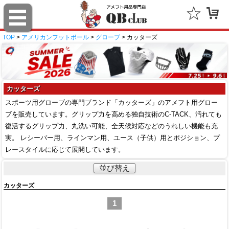
TOP
>
アメリカンフットボール
>
グローブ
> カッターズ
カッターズ
スポーツ用グローブの専門ブランド「カッターズ」のアメフト用グロー
ブを販売しています。グリップ力を高める独自技術のC-TACK、汚れても
復活するグリップ力、丸洗い可能、全天候対応などのうれしい機能も充
実。 レシーバー用、ラインマン用、ユース（子供）用とポジション、プ
レースタイルに応じて展開しています。
並び替え
カッターズ
1