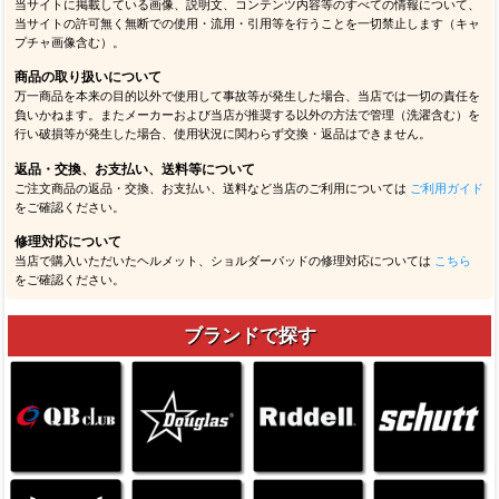
当サイトに掲載している画像、説明文、コンテンツ内容等のすべての情報について、
当サイトの許可無く無断での使用・流用・引用等を行うことを一切禁止します（キャ
プチャ画像含む）。
商品の取り扱いについて
万一商品を本来の目的以外で使用して事故等が発生した場合、当店では一切の責任を
負いかねます。またメーカーおよび当店が推奨する以外の方法で管理（洗濯含む）を
行い破損等が発生した場合、使用状況に関わらず交換・返品はできません。
返品・交換、お支払い、送料等について
ご注文商品の返品・交換、お支払い、送料など当店のご利用については
ご利用ガイド
をご確認ください。
修理対応について
当店で購入いただいたヘルメット、ショルダーパッドの修理対応については
こちら
をご確認ください。
ブランドで探す