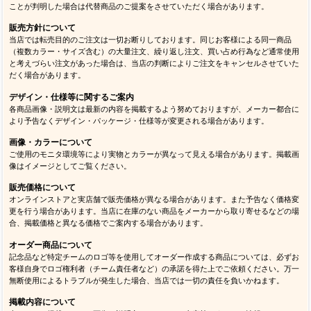
ことが判明した場合は代替商品のご提案をさせていただく場合があります。
販売方針について
当店では転売目的のご注文は一切お断りしております。同じお客様による同一商品
（複数カラー・サイズ含む）の大量注文、繰り返し注文、買い占め行為など通常使用
と考えづらい注文があった場合は、当店の判断によりご注文をキャンセルさせていた
だく場合があります。
デザイン・仕様等に関するご案内
各商品画像・説明文は最新の内容を掲載するよう努めておりますが、メーカー都合に
より予告なくデザイン・パッケージ・仕様等が変更される場合があります。
画像・カラーについて
ご使用のモニタ環境等により実物とカラーが異なって見える場合があります。掲載画
像はイメージとしてご覧ください。
販売価格について
オンラインストアと実店舗で販売価格が異なる場合があります。また予告なく価格変
更を行う場合があります。当店に在庫のない商品をメーカーから取り寄せるなどの場
合、掲載価格と異なる価格でご案内する場合があります。
オーダー商品について
記念品など特定チームのロゴ等を使用してオーダー作成する商品については、必ずお
客様自身でロゴ権利者（チーム責任者など）の承諾を得た上でご依頼ください。万一
無断使用によるトラブルが発生した場合、当店では一切の責任を負いかねます。
掲載内容について