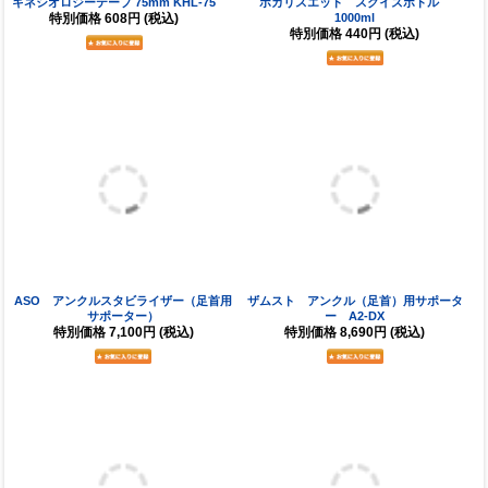
ザムスト アンクル（足首）用サポータ
ザムスト アンクル（足首）用サポータ
ー A1ショート
ー A1
特別価格
4,180円
(税込)
特別価格
6,050円
(税込)
ニトリート リムーバースプレー（粘着
ニトリート タックスプレー（粘着用）
除去用） RS-200
TS-200
特別価格
792円
(税込)
特別価格
990円
(税込)
［ケース販売］ミューラー アンダーラ
［ケース販売］キネシオロジーテープ
ップ【48個入り】
75mm【16個入り】KHL-75
特別価格
13,440円
(税込)
特別価格
9,728円
(税込)
［ケース販売］キネシオロジーテープ
ザムスト アイスバッグ（氷のう） M
50mm【24個入り】KHL-50
サイズ
特別価格
9,672円
(税込)
特別価格
1,430円
(税込)
ザムスト アイスバッグ（氷のう） L
大塚製薬 ポカリスエットパウダー 10
サイズ
リットル用
特別価格
1,760円
(税込)
特別価格
660円
(税込)