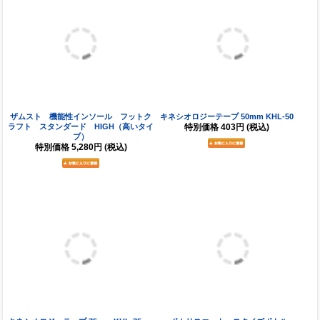
ザムスト 機能性インソール フットク
キネシオロジーテープ 50mm KHL-50
ラフト スタンダード HIGH（高いタイ
特別価格
403円
(税込)
プ）
特別価格
5,280円
(税込)
キネシオロジーテープ 75mm KHL-75
ポカリスエット スクイズボトル
特別価格
608円
(税込)
1000ml
特別価格
440円
(税込)
ASO アンクルスタビライザー（足首用
ザムスト アンクル（足首）用サポータ
サポーター）
ー A2-DX
特別価格
7,100円
(税込)
特別価格
8,690円
(税込)