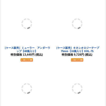
在庫について
掲載している商品は原則として在庫販売を行っております（予約、取り寄せ等の表記
がある商品を除く）。ただし店頭でも同時販売を行っているため、最新の在庫状況に
より取り寄せ手配となる場合がございます。万一、ご注文後に商品をご用意できない
ことが判明した場合は代替商品のご提案をさせていただく場合があります。
販売方針について
当店では転売目的のご注文は一切お断りしております。同じお客様による同一商品
（複数カラー・サイズ含む）の大量注文、繰り返し注文、買い占め行為など通常使用
と考えづらい注文があった場合は、当店の判断によりご注文をキャンセルさせていた
だく場合があります。