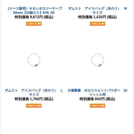
デザイン・仕様等に関するご案内
各商品画像・説明文は最新の内容を掲載するよう努めておりますが、メーカー都合に
より予告なくデザイン・パッケージ・仕様等が変更される場合があります。
画像・カラーについて
ご使用のモニタ環境等により実物とカラーが異なって見える場合があります。掲載画
像はイメージとしてご覧ください。
販売価格について
オンラインストアと実店舗で販売価格が異なる場合があります。また予告なく価格変
更を行う場合があります。当店に在庫のない商品をメーカーから取り寄せるなどの場
合、掲載価格と異なる価格でご案内する場合があります。
オーダー商品について
記念品など特定チームのロゴ等を使用してオーダー作成する商品については、必ずお
客様自身でロゴ権利者（チーム責任者など）の承諾を得た上でご依頼ください。万一
無断使用によるトラブルが発生した場合、当店では一切の責任を負いかねます。
掲載内容について
当サイトに掲載している画像、説明文、コンテンツ内容等のすべての情報について、
当サイトの許可無く無断での使用・流用・引用等を行うことを一切禁止します（キャ
プチャ画像含む）。
商品の取り扱いについて
万一商品を本来の目的以外で使用して事故等が発生した場合、当店では一切の責任を
負いかねます。またメーカーおよび当店が推奨する以外の方法で管理（洗濯含む）を
行い破損等が発生した場合、使用状況に関わらず交換・返品はできません。