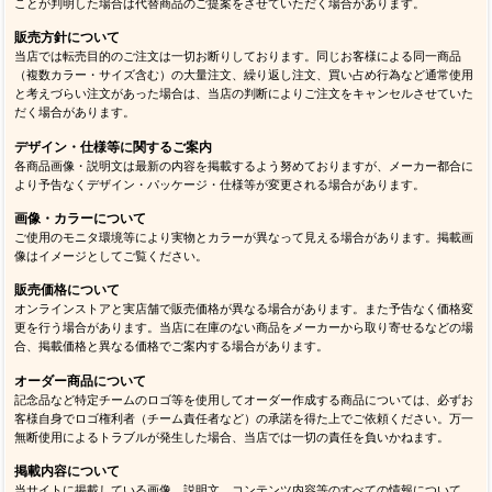
ことが判明した場合は代替商品のご提案をさせていただく場合があります。
販売方針について
当店では転売目的のご注文は一切お断りしております。同じお客様による同一商品
（複数カラー・サイズ含む）の大量注文、繰り返し注文、買い占め行為など通常使用
と考えづらい注文があった場合は、当店の判断によりご注文をキャンセルさせていた
だく場合があります。
デザイン・仕様等に関するご案内
各商品画像・説明文は最新の内容を掲載するよう努めておりますが、メーカー都合に
より予告なくデザイン・パッケージ・仕様等が変更される場合があります。
画像・カラーについて
ご使用のモニタ環境等により実物とカラーが異なって見える場合があります。掲載画
像はイメージとしてご覧ください。
販売価格について
オンラインストアと実店舗で販売価格が異なる場合があります。また予告なく価格変
更を行う場合があります。当店に在庫のない商品をメーカーから取り寄せるなどの場
合、掲載価格と異なる価格でご案内する場合があります。
オーダー商品について
記念品など特定チームのロゴ等を使用してオーダー作成する商品については、必ずお
客様自身でロゴ権利者（チーム責任者など）の承諾を得た上でご依頼ください。万一
無断使用によるトラブルが発生した場合、当店では一切の責任を負いかねます。
掲載内容について
当サイトに掲載している画像、説明文、コンテンツ内容等のすべての情報について、