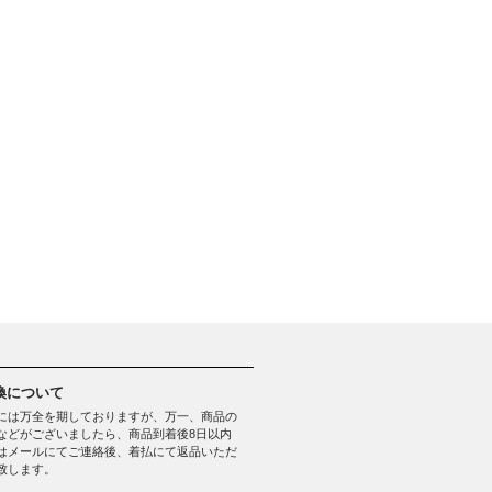
換について
には万全を期しておりますが、万一、商品の
などがございましたら、商品到着後8日以内
はメールにてご連絡後、着払にて返品いただ
致します。