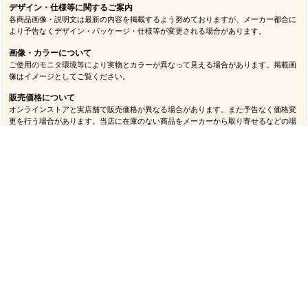
掲載している商品は原則として在庫販売を行っております（予約、取り寄せ等の表記
がある商品を除く）。ただし店頭でも同時販売を行っているため、最新の在庫状況に
より取り寄せ手配となる場合がございます。万一、ご注文後に商品をご用意できない
ことが判明した場合は代替商品のご提案をさせていただく場合があります。
販売方針について
当店では転売目的のご注文は一切お断りしております。同じお客様による同一商品
（複数カラー・サイズ含む）の大量注文、繰り返し注文、買い占め行為など通常使用
と考えづらい注文があった場合は、当店の判断によりご注文をキャンセルさせていた
だく場合があります。
デザイン・仕様等に関するご案内
各商品画像・説明文は最新の内容を掲載するよう努めておりますが、メーカー都合に
より予告なくデザイン・パッケージ・仕様等が変更される場合があります。
画像・カラーについて
ご使用のモニタ環境等により実物とカラーが異なって見える場合があります。掲載画
像はイメージとしてご覧ください。
販売価格について
オンラインストアと実店舗で販売価格が異なる場合があります。また予告なく価格変
更を行う場合があります。当店に在庫のない商品をメーカーから取り寄せるなどの場
合、掲載価格と異なる価格でご案内する場合があります。
オーダー商品について
記念品など特定チームのロゴ等を使用してオーダー作成する商品については、必ずお
客様自身でロゴ権利者（チーム責任者など）の承諾を得た上でご依頼ください。万一