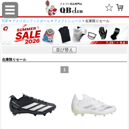
TOP
>
アメリカンフットボール
>
アメフトシューズ
> 在庫限りセール
並び替え
在庫限りセール
1