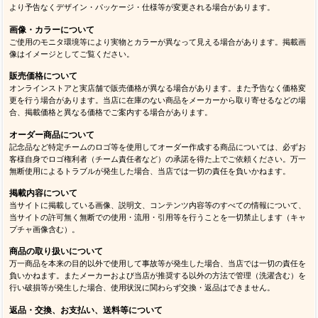
より予告なくデザイン・パッケージ・仕様等が変更される場合があります。
画像・カラーについて
ご使用のモニタ環境等により実物とカラーが異なって見える場合があります。掲載画
像はイメージとしてご覧ください。
販売価格について
オンラインストアと実店舗で販売価格が異なる場合があります。また予告なく価格変
更を行う場合があります。当店に在庫のない商品をメーカーから取り寄せるなどの場
合、掲載価格と異なる価格でご案内する場合があります。
オーダー商品について
記念品など特定チームのロゴ等を使用してオーダー作成する商品については、必ずお
客様自身でロゴ権利者（チーム責任者など）の承諾を得た上でご依頼ください。万一
無断使用によるトラブルが発生した場合、当店では一切の責任を負いかねます。
掲載内容について
当サイトに掲載している画像、説明文、コンテンツ内容等のすべての情報について、
当サイトの許可無く無断での使用・流用・引用等を行うことを一切禁止します（キャ
プチャ画像含む）。
商品の取り扱いについて
万一商品を本来の目的以外で使用して事故等が発生した場合、当店では一切の責任を
負いかねます。またメーカーおよび当店が推奨する以外の方法で管理（洗濯含む）を
行い破損等が発生した場合、使用状況に関わらず交換・返品はできません。
返品・交換、お支払い、送料等について