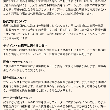
掲載している商品は原則として在庫販売を行っております（予約、取り寄せ等の表記
がある商品を除く）。ただし店頭でも同時販売を行っているため、最新の在庫状況に
より取り寄せ手配となる場合がございます。万一、ご注文後に商品をご用意できない
ことが判明した場合は代替商品のご提案をさせていただく場合があります。
販売方針について
当店では転売目的のご注文は一切お断りしております。同じお客様による同一商品
（複数カラー・サイズ含む）の大量注文、繰り返し注文、買い占め行為など通常使用
と考えづらい注文があった場合は、当店の判断によりご注文をキャンセルさせていた
だく場合があります。
デザイン・仕様等に関するご案内
各商品画像・説明文は最新の内容を掲載するよう努めておりますが、メーカー都合に
より予告なくデザイン・パッケージ・仕様等が変更される場合があります。
画像・カラーについて
ご使用のモニタ環境等により実物とカラーが異なって見える場合があります。掲載画
像はイメージとしてご覧ください。
販売価格について
オンラインストアと実店舗で販売価格が異なる場合があります。また予告なく価格変
更を行う場合があります。当店に在庫のない商品をメーカーから取り寄せるなどの場
合、掲載価格と異なる価格でご案内する場合があります。
オーダー商品について
記念品など特定チームのロゴ等を使用してオーダー作成する商品については、必ずお
客様自身でロゴ権利者（チーム責任者など）の承諾を得た上でご依頼ください。万一