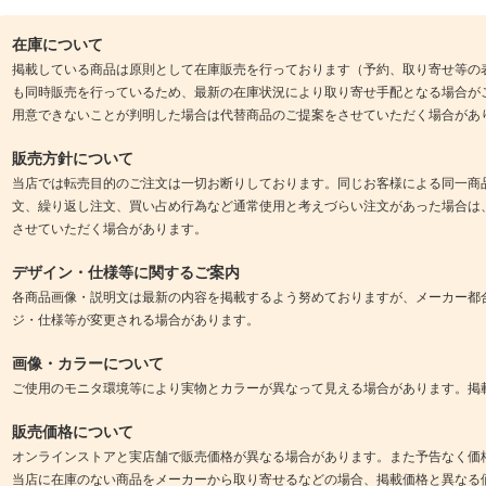
在庫について
掲載している商品は原則として在庫販売を行っております（予約、取り寄せ等の
も同時販売を行っているため、最新の在庫状況により取り寄せ手配となる場合が
用意できないことが判明した場合は代替商品のご提案をさせていただく場合があ
販売方針について
当店では転売目的のご注文は一切お断りしております。同じお客様による同一商
文、繰り返し注文、買い占め行為など通常使用と考えづらい注文があった場合は
させていただく場合があります。
デザイン・仕様等に関するご案内
各商品画像・説明文は最新の内容を掲載するよう努めておりますが、メーカー都
ジ・仕様等が変更される場合があります。
画像・カラーについて
ご使用のモニタ環境等により実物とカラーが異なって見える場合があります。掲
販売価格について
オンラインストアと実店舗で販売価格が異なる場合があります。また予告なく価
当店に在庫のない商品をメーカーから取り寄せるなどの場合、掲載価格と異なる