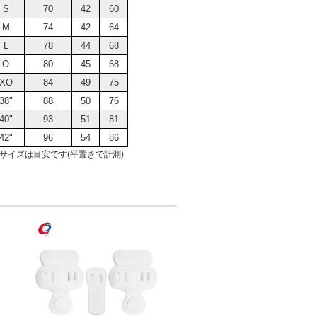
S
70
42
60
M
74
42
64
L
78
44
68
O
80
45
68
XO
84
49
75
38"
88
50
76
40"
93
51
81
42"
96
54
86
サイズは目安です(平置きで計測)