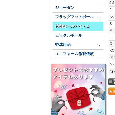
J
ジョーダン
J
フラッグフットボール
SS
S
特別セールアイテム
M
ピックルボール
L
O
野球用品
XO
ユニフォーム作製依頼
3
4
4