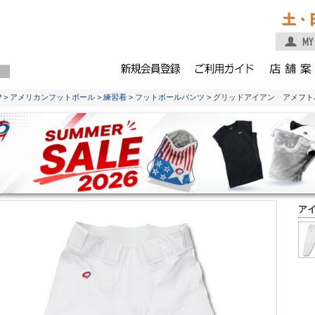
土・
P
>
アメリカンフットボール
>
練習着
>
フットボールパンツ
> グリッドアイアン アメフト
ア