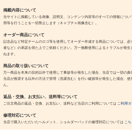
掲載内容について
当サイトに掲載している画像、説明文、コンテンツ内容等のすべての情報につい
用等を行うことを一切禁止します（キャプチャ画像含む）。
オーダー商品について
記念品など特定チームのロゴ等を使用してオーダー作成する商品については、必
者など）の承諾を得た上でご依頼ください。万一無断使用によるトラブルが発生
ねます。
商品の取り扱いについて
万一商品を本来の目的以外で使用して事故等が発生した場合、当店では一切の責
当店が推奨する以外の方法で管理（洗濯含む）を行い破損等が発生した場合、使
ん。
返品・交換、お支払い、送料等について
ご注文商品の返品・交換、お支払い、送料など当店のご利用については
ご利用ガ
修理対応について
当店で購入いただいたヘルメット、ショルダーパッドの修理対応については
こち