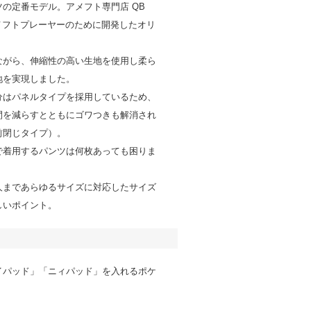
の定番モデル。アメフト専門店 QB
アメフトプレーヤーのために開発したオリ
。
ながら、伸縮性の高い生地を使用し柔ら
地を実現しました。
分はパネルタイプを採用しているため、
間を減らすとともにゴワつきも解消され
前閉じタイプ）。
で着用するパンツは何枚あっても困りま
人まであらゆるサイズに対応したサイズ
しいポイント。
イパッド」「ニィパッド」を入れるポケ