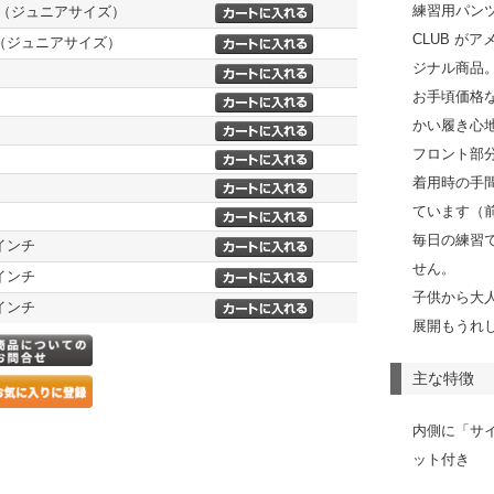
練習用パンツ
M（ジュニアサイズ）
CLUB が
L（ジュニアサイズ）
ジナル商品
お手頃価格
かい履き心
フロント部
着用時の手
ています（
毎日の練習
8インチ
せん。
0インチ
子供から大
2インチ
展開もうれ
主な特徴
内側に「サ
ット付き