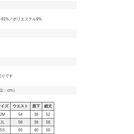
91%／ポリエステル9%
売りです
位：cm）
サイズ
ウエスト
股下
総丈
JM
54
38
52
JL
58
38
58
SS
65
40
60