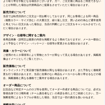
より取り寄せ手配となる場合がございます。万一、ご注文後に商品をご用意できない
ことが判明した場合は代替商品のご提案をさせていただく場合があります。
販売方針について
当店では転売目的のご注文は一切お断りしております。同じお客様による同一商品
（複数カラー・サイズ含む）の大量注文、繰り返し注文、買い占め行為など通常使用
と考えづらい注文があった場合は、当店の判断によりご注文をキャンセルさせていた
だく場合があります。
デザイン・仕様等に関するご案内
各商品画像・説明文は最新の内容を掲載するよう努めておりますが、メーカー都合に
より予告なくデザイン・パッケージ・仕様等が変更される場合があります。
画像・カラーについて
ご使用のモニタ環境等により実物とカラーが異なって見える場合があります。掲載画
像はイメージとしてご覧ください。
販売価格について
オンラインストアと実店舗で販売価格が異なる場合があります。また予告なく価格変
更を行う場合があります。当店に在庫のない商品をメーカーから取り寄せるなどの場
合、掲載価格と異なる価格でご案内する場合があります。
オーダー商品について
記念品など特定チームのロゴ等を使用してオーダー作成する商品については、必ずお
客様自身でロゴ権利者（チーム責任者など）の承諾を得た上でご依頼ください。万一
無断使用によるトラブルが発生した場合、当店では一切の責任を負いかねます。
掲載内容について