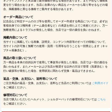
オンラインストアと実店舗で販売価格が異なる場合があります。また予告なく価格変
更を行う場合があります。当店に在庫のない商品をメーカーから取り寄せるなどの場
合、掲載価格と異なる価格でご案内する場合があります。
オーダー商品について
記念品など特定チームのロゴ等を使用してオーダー作成する商品については、必ずお
客様自身でロゴ権利者（チーム責任者など）の承諾を得た上でご依頼ください。万一
無断使用によるトラブルが発生した場合、当店では一切の責任を負いかねます。
掲載内容について
当サイトに掲載している画像、説明文、コンテンツ内容等のすべての情報について、
当サイトの許可無く無断での使用・流用・引用等を行うことを一切禁止します（キャ
プチャ画像含む）。
商品の取り扱いについて
万一商品を本来の目的以外で使用して事故等が発生した場合、当店では一切の責任を
負いかねます。またメーカーおよび当店が推奨する以外の方法で管理（洗濯含む）を
行い破損等が発生した場合、使用状況に関わらず交換・返品はできません。
返品・交換、お支払い、送料等について
ご注文商品の返品・交換、お支払い、送料など当店のご利用については
ご利用ガイド
をご確認ください。
修理対応について
当店で購入いただいたヘルメット、ショルダーパッドの修理対応については
こちら
をご確認ください。