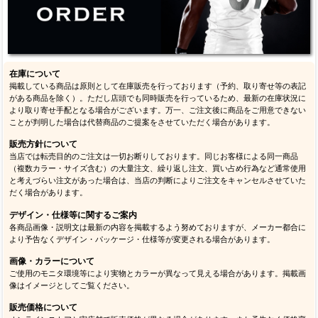
在庫について
掲載している商品は原則として在庫販売を行っております（予約、取り寄せ等の表記
がある商品を除く）。ただし店頭でも同時販売を行っているため、最新の在庫状況に
より取り寄せ手配となる場合がございます。万一、ご注文後に商品をご用意できない
ことが判明した場合は代替商品のご提案をさせていただく場合があります。
販売方針について
当店では転売目的のご注文は一切お断りしております。同じお客様による同一商品
（複数カラー・サイズ含む）の大量注文、繰り返し注文、買い占め行為など通常使用
と考えづらい注文があった場合は、当店の判断によりご注文をキャンセルさせていた
だく場合があります。
デザイン・仕様等に関するご案内
各商品画像・説明文は最新の内容を掲載するよう努めておりますが、メーカー都合に
より予告なくデザイン・パッケージ・仕様等が変更される場合があります。
画像・カラーについて
ご使用のモニタ環境等により実物とカラーが異なって見える場合があります。掲載画
像はイメージとしてご覧ください。
販売価格について