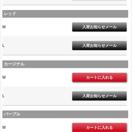
レッド
M
L
カージナル
M
L
パープル
M