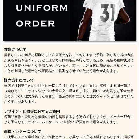
在庫について
掲載している商品は原則として在庫販売を行っております（予約、取り寄せ等の表記
がある商品を除く）。ただし店頭でも同時販売を行っているため、最新の在庫状況に
より取り寄せ手配となる場合がございます。万一、ご注文後に商品をご用意できない
ことが判明した場合は代替商品のご提案をさせていただく場合があります。
販売方針について
当店では転売目的のご注文は一切お断りしております。同じお客様による同一商品
（複数カラー・サイズ含む）の大量注文、繰り返し注文、買い占め行為など通常使用
と考えづらい注文があった場合は、当店の判断によりご注文をキャンセルさせていた
だく場合があります。
デザイン・仕様等に関するご案内
各商品画像・説明文は最新の内容を掲載するよう努めておりますが、メーカー都合に
より予告なくデザイン・パッケージ・仕様等が変更される場合があります。
画像・カラーについて
ご使用のモニタ環境等により実物とカラーが異なって見える場合があります。掲載画