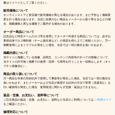
像はイメージとしてご覧ください。
販売価格について
オンラインストアと実店舗で販売価格が異なる場合があります。また予告なく価格変
更を行う場合があります。当店に在庫のない商品をメーカーから取り寄せるなどの場
合、掲載価格と異なる価格でご案内する場合があります。
オーダー商品について
記念品など特定チームのロゴ等を使用してオーダー作成する商品については、必ずお
客様自身でロゴ権利者（チーム責任者など）の承諾を得た上でご依頼ください。万一
無断使用によるトラブルが発生した場合、当店では一切の責任を負いかねます。
掲載内容について
当サイトに掲載している画像、説明文、コンテンツ内容等のすべての情報について、
当サイトの許可無く無断での使用・流用・引用等を行うことを一切禁止します（キャ
プチャ画像含む）。
商品の取り扱いについて
万一商品を本来の目的以外で使用して事故等が発生した場合、当店では一切の責任を
負いかねます。またメーカーおよび当店が推奨する以外の方法で管理（洗濯含む）を
行い破損等が発生した場合、使用状況に関わらず交換・返品はできません。
返品・交換、お支払い、送料等について
ご注文商品の返品・交換、お支払い、送料など当店のご利用については
ご利用ガイド
をご確認ください。
修理対応について