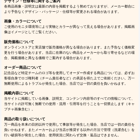
デザイン・仕様等に関するご案内
各商品画像・説明文は最新の内容を掲載するよう努めておりますが、メーカー都合に
より予告なくデザイン・パッケージ・仕様等が変更される場合があります。
画像・カラーについて
ご使用のモニタ環境等により実物とカラーが異なって見える場合があります。掲載画
像はイメージとしてご覧ください。
販売価格について
オンラインストアと実店舗で販売価格が異なる場合があります。また予告なく価格変
更を行う場合があります。当店に在庫のない商品をメーカーから取り寄せるなどの場
合、掲載価格と異なる価格でご案内する場合があります。
オーダー商品について
記念品など特定チームのロゴ等を使用してオーダー作成する商品については、必ずお
客様自身でロゴ権利者（チーム責任者など）の承諾を得た上でご依頼ください。万一
無断使用によるトラブルが発生した場合、当店では一切の責任を負いかねます。
掲載内容について
当サイトに掲載している画像、説明文、コンテンツ内容等のすべての情報について、
当サイトの許可無く無断での使用・流用・引用等を行うことを一切禁止します（キャ
プチャ画像含む）。
商品の取り扱いについて
万一商品を本来の目的以外で使用して事故等が発生した場合、当店では一切の責任を
負いかねます。またメーカーおよび当店が推奨する以外の方法で管理（洗濯含む）を
行い破損等が発生した場合、使用状況に関わらず交換・返品はできません。