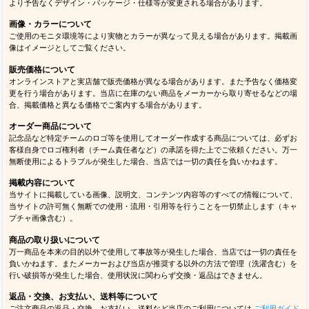
より予告なくデザイン・パッケージ・仕様等が変更される場合があります。
画像・カラーについて
ご使用のモニタ環境等により実物とカラーが異なって見える場合があります。掲載画
像はイメージとしてご覧ください。
販売価格について
オンラインストアと実店舗で販売価格が異なる場合があります。また予告なく価格変
更を行う場合があります。当店に在庫のない商品をメーカーから取り寄せるなどの場
合、掲載価格と異なる価格でご案内する場合があります。
オーダー商品について
記念品など特定チームのロゴ等を使用してオーダー作成する商品については、必ずお
客様自身でロゴ権利者（チーム責任者など）の承諾を得た上でご依頼ください。万一
無断使用によるトラブルが発生した場合、当店では一切の責任を負いかねます。
掲載内容について
当サイトに掲載している画像、説明文、コンテンツ内容等のすべての情報について、
当サイトの許可無く無断での使用・流用・引用等を行うことを一切禁止します（キャ
プチャ画像含む）。
商品の取り扱いについて
万一商品を本来の目的以外で使用して事故等が発生した場合、当店では一切の責任を
負いかねます。またメーカーおよび当店が推奨する以外の方法で管理（洗濯含む）を
行い破損等が発生した場合、使用状況に関わらず交換・返品はできません。
返品・交換、お支払い、送料等について
ご注文商品の返品・交換、お支払い、送料など当店のご利用については
ご利用ガイド