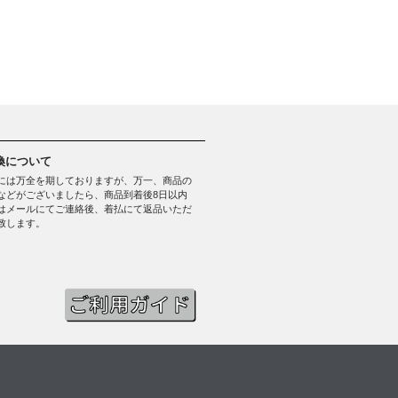
換について
には万全を期しておりますが、万一、商品の
などがございましたら、商品到着後8日以内
はメールにてご連絡後、着払にて返品いただ
致します。