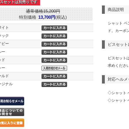
スセットは別売りです
商品説明
通常価格15,200円
特別価格
13,700円
(税込)
シャット ベ
ワイト
ド。カーボ
ラック
イビー
ビスセット
ルー
ビスセット
ッド
求めくださ
レー
ールド
対応ヘルメ
ージナル
◇シャット 
◇シャット 