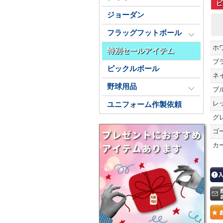
ビ
ジョーダン
フラッグフットボール
ホ
特別セールアイテム
ブ
ピックルボール
ネ
野球用品
ブ
レ
ユニフォーム作製依頼
グ
ゴ
カ