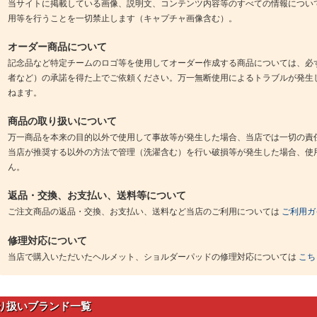
当サイトに掲載している画像、説明文、コンテンツ内容等のすべての情報につい
用等を行うことを一切禁止します（キャプチャ画像含む）。
オーダー商品について
記念品など特定チームのロゴ等を使用してオーダー作成する商品については、必
者など）の承諾を得た上でご依頼ください。万一無断使用によるトラブルが発生
ねます。
商品の取り扱いについて
万一商品を本来の目的以外で使用して事故等が発生した場合、当店では一切の責
当店が推奨する以外の方法で管理（洗濯含む）を行い破損等が発生した場合、使
ん。
返品・交換、お支払い、送料等について
ご注文商品の返品・交換、お支払い、送料など当店のご利用については
ご利用ガ
修理対応について
当店で購入いただいたヘルメット、ショルダーパッドの修理対応については
こち
り扱いブランド一覧