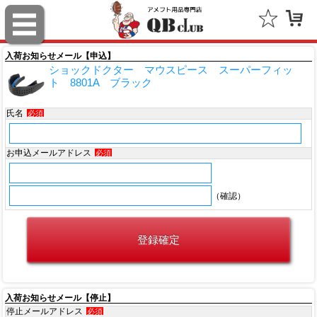
フォーティーセブン（'47）
ファナティクス（Fanatics）
入荷お知らせメール【申込】
ショックドクター マウスピース スーパーフィッ
アウトドアキャップ（Outdoor Cap Company）
ト 8801A ブラック
スポルディング（SPALDING）
氏名
必須
ミッチェル＆ネス（Mitchell & Ness）
お申込メールアドレス
必須
ポータフォン（PORTAPHONE）
（確認）
ギルマンギア（Gilman Gear）
サムプロ（ThumbPRO）
すべて
入荷お知らせメール【停止】
停止メールアドレス
必須