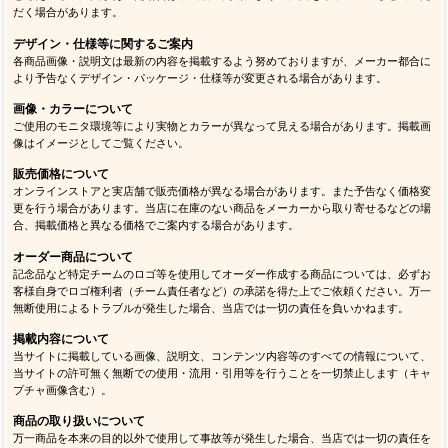
だく場合があります。
デザイン・仕様等に関するご案内
各商品画像・説明文は最新の内容を掲載するよう努めておりますが、メーカー都合に
より予告なくデザイン・パッケージ・仕様等が変更される場合があります。
画像・カラーについて
ご使用のモニタ環境等により実物とカラーが異なって見える場合があります。掲載画
像はイメージとしてご覧ください。
販売価格について
オンラインストアと実店舗で販売価格が異なる場合があります。また予告なく価格変
更を行う場合があります。当店に在庫のない商品をメーカーから取り寄せるなどの場
合、掲載価格と異なる価格でご案内する場合があります。
オーダー商品について
記念品など特定チームのロゴ等を使用してオーダー作成する商品については、必ずお
客様自身でロゴ権利者（チーム責任者など）の承諾を得た上でご依頼ください。万一
無断使用によるトラブルが発生した場合、当店では一切の責任を負いかねます。
掲載内容について
当サイトに掲載している画像、説明文、コンテンツ内容等のすべての情報について、
当サイトの許可無く無断での使用・流用・引用等を行うことを一切禁止します（キャ
プチャ画像含む）。
商品の取り扱いについて
万一商品を本来の目的以外で使用して事故等が発生した場合、当店では一切の責任を