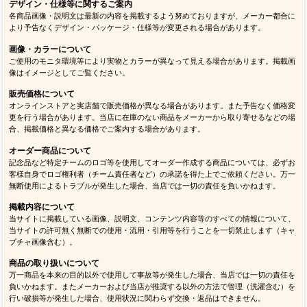
デザイン・仕様等に関するご案内
各商品画像・説明文は最新の内容を掲載するよう努めておりますが、メーカー都合に
より予告なくデザイン・パッケージ・仕様等が変更される場合があります。
画像・カラーについて
ご使用のモニタ環境等により実物とカラーが異なって見える場合があります。掲載画
像はイメージとしてご覧ください。
販売価格について
オンラインストアと実店舗で販売価格が異なる場合があります。また予告なく価格変
更を行う場合があります。当店に在庫のない商品をメーカーから取り寄せるなどの場
合、掲載価格と異なる価格でご案内する場合があります。
オーダー商品について
記念品など特定チームのロゴ等を使用してオーダー作成する商品については、必ずお
客様自身でロゴ権利者（チーム責任者など）の承諾を得た上でご依頼ください。万一
無断使用によるトラブルが発生した場合、当店では一切の責任を負いかねます。
掲載内容について
当サイトに掲載している画像、説明文、コンテンツ内容等のすべての情報について、
当サイトの許可無く無断での使用・流用・引用等を行うことを一切禁止します（キャ
プチャ画像含む）。
商品の取り扱いについて
万一商品を本来の目的以外で使用して事故等が発生した場合、当店では一切の責任を
負いかねます。またメーカーおよび当店が推奨する以外の方法で管理（洗濯含む）を
行い破損等が発生した場合、使用状況に関わらず交換・返品はできません。