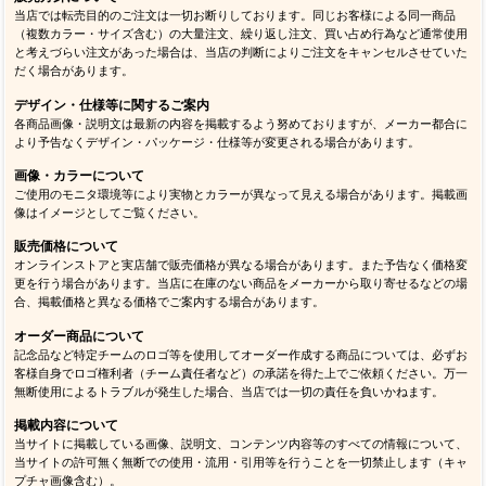
当店では転売目的のご注文は一切お断りしております。同じお客様による同一商品
（複数カラー・サイズ含む）の大量注文、繰り返し注文、買い占め行為など通常使用
と考えづらい注文があった場合は、当店の判断によりご注文をキャンセルさせていた
だく場合があります。
デザイン・仕様等に関するご案内
各商品画像・説明文は最新の内容を掲載するよう努めておりますが、メーカー都合に
より予告なくデザイン・パッケージ・仕様等が変更される場合があります。
画像・カラーについて
ご使用のモニタ環境等により実物とカラーが異なって見える場合があります。掲載画
像はイメージとしてご覧ください。
販売価格について
オンラインストアと実店舗で販売価格が異なる場合があります。また予告なく価格変
更を行う場合があります。当店に在庫のない商品をメーカーから取り寄せるなどの場
合、掲載価格と異なる価格でご案内する場合があります。
オーダー商品について
記念品など特定チームのロゴ等を使用してオーダー作成する商品については、必ずお
客様自身でロゴ権利者（チーム責任者など）の承諾を得た上でご依頼ください。万一
無断使用によるトラブルが発生した場合、当店では一切の責任を負いかねます。
掲載内容について
当サイトに掲載している画像、説明文、コンテンツ内容等のすべての情報について、
当サイトの許可無く無断での使用・流用・引用等を行うことを一切禁止します（キャ
プチャ画像含む）。