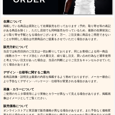
在庫について
掲載している商品は原則として在庫販売を行っております（予約、取り寄せ等の表記
がある商品を除く）。ただし店頭でも同時販売を行っているため、最新の在庫状況に
より取り寄せ手配となる場合がございます。万一、ご注文後に商品をご用意できない
ことが判明した場合は代替商品のご提案をさせていただく場合があります。
販売方針について
当店では転売目的のご注文は一切お断りしております。同じお客様による同一商品
（複数カラー・サイズ含む）の大量注文、繰り返し注文、買い占め行為など通常使用
と考えづらい注文があった場合は、当店の判断によりご注文をキャンセルさせていた
だく場合があります。
デザイン・仕様等に関するご案内
各商品画像・説明文は最新の内容を掲載するよう努めておりますが、メーカー都合に
より予告なくデザイン・パッケージ・仕様等が変更される場合があります。
画像・カラーについて
ご使用のモニタ環境等により実物とカラーが異なって見える場合があります。掲載画
像はイメージとしてご覧ください。
販売価格について
オンラインストアと実店舗で販売価格が異なる場合があります。また予告なく価格変
更を行う場合があります。当店に在庫のない商品をメーカーから取り寄せるなどの場