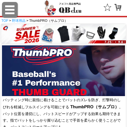
TOP
>
野球用品
> ThumbPRO（サムプロ）
バッティング時に親指に着けることでバットのズレを防ぎ、打撃時のし
ThumbPRO（サムプロ）
びれを軽減しフルスイングを可能にする
。
バット位置を適切にし、バットスピードがアップする効果も期待できま
す。指でバットをしっかり握り込むことで手首を柔らかく使うことがで
き、バットコントロールアップにも。