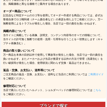
合、掲載価格と異なる価格でご案内する場合があります。
オーダー商品について
記念品など特定チームのロゴ等を使用してオーダー作成する商品については、必ずお
客様自身でロゴ権利者（チーム責任者など）の承諾を得た上でご依頼ください。万一
無断使用によるトラブルが発生した場合、当店では一切の責任を負いかねます。
掲載内容について
当サイトに掲載している画像、説明文、コンテンツ内容等のすべての情報について、
当サイトの許可無く無断での使用・流用・引用等を行うことを一切禁止します（キャ
プチャ画像含む）。
商品の取り扱いについて
万一商品を本来の目的以外で使用して事故等が発生した場合、当店では一切の責任を
負いかねます。またメーカーおよび当店が推奨する以外の方法で管理（洗濯含む）を
行い破損等が発生した場合、使用状況に関わらず交換・返品はできません。
返品・交換、お支払い、送料等について
ご注文商品の返品・交換、お支払い、送料など当店のご利用については
ご利用ガイド
をご確認ください。
修理対応について
当店で購入いただいたヘルメット、ショルダーパッドの修理対応については
こちら
をご確認ください。
ブランドで探す