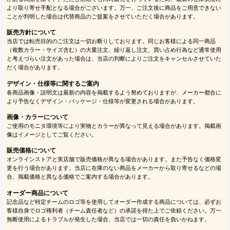
より取り寄せ手配となる場合がございます。万一、ご注文後に商品をご用意できない
ことが判明した場合は代替商品のご提案をさせていただく場合があります。
販売方針について
当店では転売目的のご注文は一切お断りしております。同じお客様による同一商品
（複数カラー・サイズ含む）の大量注文、繰り返し注文、買い占め行為など通常使用
と考えづらい注文があった場合は、当店の判断によりご注文をキャンセルさせていた
だく場合があります。
デザイン・仕様等に関するご案内
各商品画像・説明文は最新の内容を掲載するよう努めておりますが、メーカー都合に
より予告なくデザイン・パッケージ・仕様等が変更される場合があります。
画像・カラーについて
ご使用のモニタ環境等により実物とカラーが異なって見える場合があります。掲載画
像はイメージとしてご覧ください。
販売価格について
オンラインストアと実店舗で販売価格が異なる場合があります。また予告なく価格変
更を行う場合があります。当店に在庫のない商品をメーカーから取り寄せるなどの場
合、掲載価格と異なる価格でご案内する場合があります。
オーダー商品について
記念品など特定チームのロゴ等を使用してオーダー作成する商品については、必ずお
客様自身でロゴ権利者（チーム責任者など）の承諾を得た上でご依頼ください。万一
無断使用によるトラブルが発生した場合、当店では一切の責任を負いかねます。