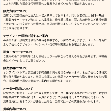
ことが判明した場合は代替商品のご提案をさせていただく場合があります。
販売方針について
当店では転売目的のご注文は一切お断りしております。同じお客様による同一商品
（複数カラー・サイズ含む）の大量注文、繰り返し注文、買い占め行為など通常使用
と考えづらい注文があった場合は、当店の判断によりご注文をキャンセルさせていた
だく場合があります。
デザイン・仕様等に関するご案内
各商品画像・説明文は最新の内容を掲載するよう努めておりますが、メーカー都合に
より予告なくデザイン・パッケージ・仕様等が変更される場合があります。
画像・カラーについて
ご使用のモニタ環境等により実物とカラーが異なって見える場合があります。掲載画
像はイメージとしてご覧ください。
販売価格について
オンラインストアと実店舗で販売価格が異なる場合があります。また予告なく価格変
更を行う場合があります。当店に在庫のない商品をメーカーから取り寄せるなどの場
合、掲載価格と異なる価格でご案内する場合があります。
オーダー商品について
記念品など特定チームのロゴ等を使用してオーダー作成する商品については、必ずお
客様自身でロゴ権利者（チーム責任者など）の承諾を得た上でご依頼ください。万一
無断使用によるトラブルが発生した場合、当店では一切の責任を負いかねます。
掲載内容について