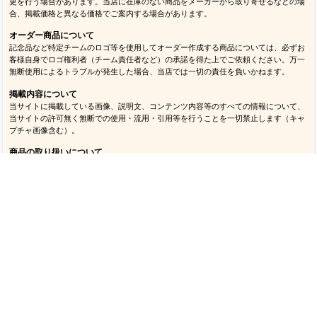
販売価格について
オンラインストアと実店舗で販売価格が異なる場合があります。また予告なく価格変
更を行う場合があります。当店に在庫のない商品をメーカーから取り寄せるなどの場
合、掲載価格と異なる価格でご案内する場合があります。
オーダー商品について
記念品など特定チームのロゴ等を使用してオーダー作成する商品については、必ずお
客様自身でロゴ権利者（チーム責任者など）の承諾を得た上でご依頼ください。万一
無断使用によるトラブルが発生した場合、当店では一切の責任を負いかねます。
掲載内容について
当サイトに掲載している画像、説明文、コンテンツ内容等のすべての情報について、
当サイトの許可無く無断での使用・流用・引用等を行うことを一切禁止します（キャ
プチャ画像含む）。
商品の取り扱いについて
万一商品を本来の目的以外で使用して事故等が発生した場合、当店では一切の責任を
負いかねます。またメーカーおよび当店が推奨する以外の方法で管理（洗濯含む）を
行い破損等が発生した場合、使用状況に関わらず交換・返品はできません。
返品・交換、お支払い、送料等について
ご注文商品の返品・交換、お支払い、送料など当店のご利用については
ご利用ガイド
をご確認ください。
修理対応について
当店で購入いただいたヘルメット、ショルダーパッドの修理対応については
こちら
をご確認ください。