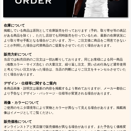
在庫について
掲載している商品は原則として在庫販売を行っております（予約、取り寄せ等の表記
がある商品を除く）。ただし店頭でも同時販売を行っているため、最新の在庫状況に
より取り寄せ手配となる場合がございます。万一、ご注文後に商品をご用意できない
ことが判明した場合は代替商品のご提案をさせていただく場合があります。
販売方針について
当店では転売目的のご注文は一切お断りしております。同じお客様による同一商品
（複数カラー・サイズ含む）の大量注文、繰り返し注文、買い占め行為など通常使用
と考えづらい注文があった場合は、当店の判断によりご注文をキャンセルさせていた
だく場合があります。
デザイン・仕様等に関するご案内
各商品画像・説明文は最新の内容を掲載するよう努めておりますが、メーカー都合に
より予告なくデザイン・パッケージ・仕様等が変更される場合があります。
画像・カラーについて
ご使用のモニタ環境等により実物とカラーが異なって見える場合があります。掲載画
像はイメージとしてご覧ください。