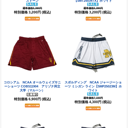
ストーン
【SMT25034TX】ホワイト
通常価格5,390円
通常価格5,390円
特別価格
3,200円
(税込)
特別価格
3,200円
(税込)
コロシアム NCAA オールウェイズサニ
スポルディング NCAA ジャージーショ
ーショーツ COBS11904 アリゾナ州立
ーツ ミシガン ライン【SMP25023M】ホ
大学（マルーン）
ワイト
通常価格7,150円
特別価格
6,900円
(税込)
特別価格
4,300円
(税込)