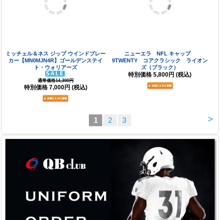
ミッチェル＆ネス ジップ ウインドブレー
ニューエラ NFL キャップ
カー【MN0MJN4R】ゴールデンステイ
9TWENTY コアクラシック ライオン
ト・ウォリアーズ
ズ（ブラック）
特別価格
5,800円
(税込)
通常価格14,300円
特別価格
7,000円
(税込)
>
1
2
3