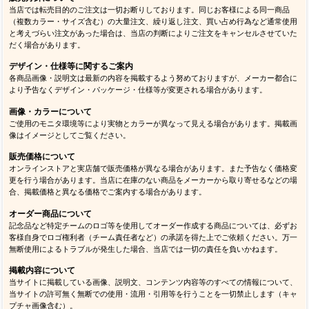
当店では転売目的のご注文は一切お断りしております。同じお客様による同一商品
（複数カラー・サイズ含む）の大量注文、繰り返し注文、買い占め行為など通常使用
と考えづらい注文があった場合は、当店の判断によりご注文をキャンセルさせていた
だく場合があります。
デザイン・仕様等に関するご案内
各商品画像・説明文は最新の内容を掲載するよう努めておりますが、メーカー都合に
より予告なくデザイン・パッケージ・仕様等が変更される場合があります。
画像・カラーについて
ご使用のモニタ環境等により実物とカラーが異なって見える場合があります。掲載画
像はイメージとしてご覧ください。
販売価格について
オンラインストアと実店舗で販売価格が異なる場合があります。また予告なく価格変
更を行う場合があります。当店に在庫のない商品をメーカーから取り寄せるなどの場
合、掲載価格と異なる価格でご案内する場合があります。
オーダー商品について
記念品など特定チームのロゴ等を使用してオーダー作成する商品については、必ずお
客様自身でロゴ権利者（チーム責任者など）の承諾を得た上でご依頼ください。万一
無断使用によるトラブルが発生した場合、当店では一切の責任を負いかねます。
掲載内容について
当サイトに掲載している画像、説明文、コンテンツ内容等のすべての情報について、
当サイトの許可無く無断での使用・流用・引用等を行うことを一切禁止します（キャ
プチャ画像含む）。