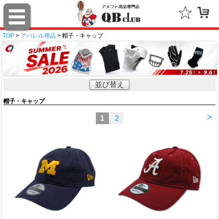
TOP
>
アパレル用品
> 帽子・キャップ
並び替え
帽子・キャップ
>
1
2