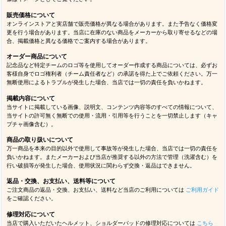
販売価格について
オンラインストアと実店舗で販売価格が異なる場合があります。また予告なく価格変
更を行う場合があります。当店に在庫のない商品をメーカーから取り寄せるなどの場
合、掲載価格と異なる価格でご案内する場合があります。
オーダー商品について
記念品など特定チームのロゴ等を使用してオーダー作成する商品については、必ずお
客様自身でロゴ権利者（チーム責任者など）の承諾を得た上でご依頼ください。万一
無断使用によるトラブルが発生した場合、当店では一切の責任を負いかねます。
掲載内容について
当サイトに掲載している画像、説明文、コンテンツ内容等のすべての情報について、
当サイトの許可無く無断での使用・流用・引用等を行うことを一切禁止します（キャ
プチャ画像含む）。
商品の取り扱いについて
万一商品を本来の目的以外で使用して事故等が発生した場合、当店では一切の責任を
負いかねます。またメーカーおよび当店が推奨する以外の方法で管理（洗濯含む）を
行い破損等が発生した場合、使用状況に関わらず交換・返品はできません。
返品・交換、お支払い、送料等について
ご注文商品の返品・交換、お支払い、送料など当店のご利用については
ご利用ガイド
をご確認ください。
修理対応について
当店で購入いただいたヘルメット、ショルダーパッドの修理対応については
こちら