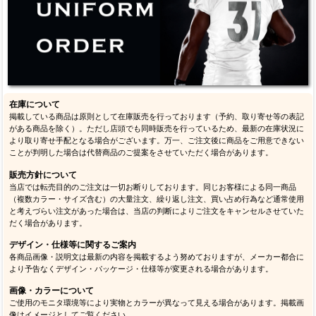
在庫について
掲載している商品は原則として在庫販売を行っております（予約、取り寄せ等の表記
がある商品を除く）。ただし店頭でも同時販売を行っているため、最新の在庫状況に
より取り寄せ手配となる場合がございます。万一、ご注文後に商品をご用意できない
ことが判明した場合は代替商品のご提案をさせていただく場合があります。
販売方針について
当店では転売目的のご注文は一切お断りしております。同じお客様による同一商品
（複数カラー・サイズ含む）の大量注文、繰り返し注文、買い占め行為など通常使用
と考えづらい注文があった場合は、当店の判断によりご注文をキャンセルさせていた
だく場合があります。
デザイン・仕様等に関するご案内
各商品画像・説明文は最新の内容を掲載するよう努めておりますが、メーカー都合に
より予告なくデザイン・パッケージ・仕様等が変更される場合があります。
画像・カラーについて
ご使用のモニタ環境等により実物とカラーが異なって見える場合があります。掲載画
像はイメージとしてご覧ください。