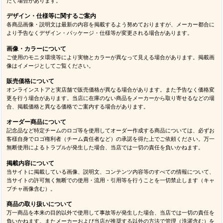
だく場合があります。
デザイン・仕様等に関するご案内
各商品画像・説明文は最新の内容を掲載するよう努めておりますが、メーカー都合に
より予告なくデザイン・パッケージ・仕様等が変更される場合があります。
画像・カラーについて
ご使用のモニタ環境等により実物とカラーが異なって見える場合があります。掲載画
像はイメージとしてご覧ください。
販売価格について
オンラインストアと実店舗で販売価格が異なる場合があります。また予告なく価格変
更を行う場合があります。当店に在庫のない商品をメーカーから取り寄せるなどの場
合、掲載価格と異なる価格でご案内する場合があります。
オーダー商品について
記念品など特定チームのロゴ等を使用してオーダー作成する商品については、必ずお
客様自身でロゴ権利者（チーム責任者など）の承諾を得た上でご依頼ください。万一
無断使用によるトラブルが発生した場合、当店では一切の責任を負いかねます。
掲載内容について
当サイトに掲載している画像、説明文、コンテンツ内容等のすべての情報について、
当サイトの許可無く無断での使用・流用・引用等を行うことを一切禁止します（キャ
プチャ画像含む）。
商品の取り扱いについて
万一商品を本来の目的以外で使用して事故等が発生した場合、当店では一切の責任を
負いかねます。またメーカーおよび当店が推奨する以外の方法で管理（洗濯含む）を